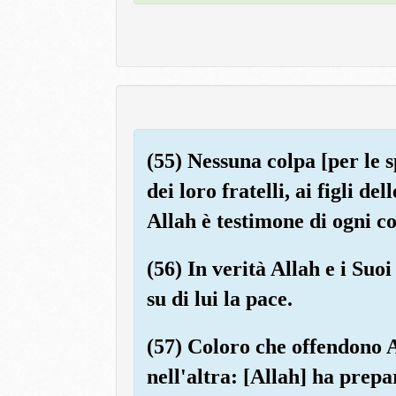
(55) Nessuna colpa [per le sp
dei loro fratelli, ai figli d
Allah è testimone di ogni co
(56) In verità Allah e i Suo
su di lui la pace.
(57) Coloro che offendono A
nell'altra: [Allah] ha prepa