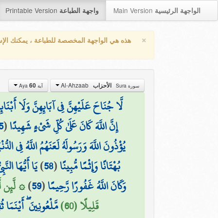
Printable Version
Main Version
الواجهة الرئيسية
واجهة الطباعة
×
هذه هي الواجهة المخصصة للطباعة ، يمكنك الإ
Al-Ahzaab
60
الأحزاب
سورة Sura
آية Aya
لَّا جُنَاحَ عَلَيْهِنَّ فِي آبَائِهِنَّ وَلَا أَبْنَائِ ۚ
5
(
إِنَّ اللَّهَ كَانَ عَلَىٰ كُلِّ شَيْءٍ شَهِيدًا
يُؤْذُونَ اللَّهَ وَرَسُولَهُ لَعَنَهُمُ اللَّهُ فِي الدُّنْ
يَا أَيُّهَا ال ۗ
)
58
(
بُهْتَانًا وَإِثْمًا مُّبِينًا
لَّئِن لَّمْ
)
59
(
وَكَانَ اللَّهُ غَفُورًا رَّحِيمًا
قَلِيلًا (60)
مَّلْعُونِينَ ۖ أَيْنَمَا ث