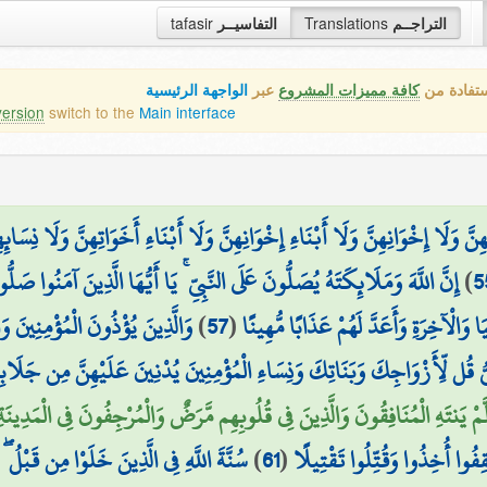
tafasir
التفاسيــر
Translations
التراجــم
ستفادة من
كافة مميزات المشروع
عبر
الواجهة الرئيسية
version
switch to the
Main interface
هِنَّ وَلَا إِخْوَانِهِنَّ وَلَا أَبْنَاءِ إِخْوَانِهِنَّ وَلَا أَبْنَاءِ أَخَوَاتِهِنَّ وَلَا نِسَائ
إِنَّ اللَّهَ وَمَلَائِكَتَهُ يُصَلُّونَ عَلَى النَّبِيِّ ۚ يَا أَيُّهَا الَّذِينَ آمَنُوا صَلّ
)
5
وَالَّذِينَ يُؤْذُونَ الْمُؤْمِنِينَ و
)
57
(
يَا وَالْآخِرَةِ وَأَعَدَّ لَهُمْ عَذَابًا مُّهِينًا
نَّبِيُّ قُل لِّأَزْوَاجِكَ وَبَنَاتِكَ وَنِسَاءِ الْمُؤْمِنِينَ يُدْنِينَ عَلَيْهِنَّ مِن جَلَابِي
 يَنتَهِ الْمُنَافِقُونَ وَالَّذِينَ فِي قُلُوبِهِم مَّرَضٌ وَالْمُرْجِفُونَ فِي الْمَدِينَةِ لَن
سُنَّةَ اللَّهِ فِي الَّذِينَ خَلَوْا مِن قَبْلُ ۖ و
)
61
(
ُقِفُوا أُخِذُوا وَقُتِّلُوا تَقْتِيلًا