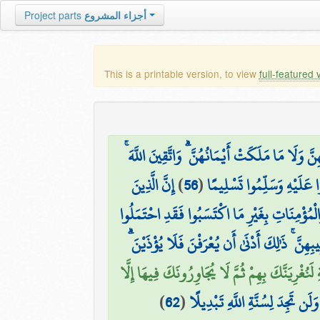
Project parts
أجزاء المشروع
This is a printable version, to view
full-featured 
ِهِنَّ وَلَا مَا مَلَكَتْ أَيْمَانُهُنَّ ۗ وَاتَّقِينَ اللَّهَ
إِنَّ الَّذِينَ
)
56
(
ُوا عَلَيْهِ وَسَلِّمُوا تَسْلِيمًا
َالْمُؤْمِنَاتِ بِغَيْرِ مَا اكْتَسَبُوا فَقَدِ احْتَمَلُوا
بِهِنَّ ۚ ذَٰلِكَ أَدْنَىٰ أَن يُعْرَفْنَ فَلَا يُؤْذَيْنَ
۞ ُغْرِيَنَّكَ بِهِمْ ثُمَّ لَا يُجَاوِرُونَكَ فِيهَا إِلَّا
)
62
(
َلَن تَجِدَ لِسُنَّةِ اللَّهِ تَبْدِيلًا