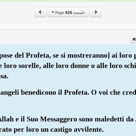
426
الصفحة Page
ose del Profeta, se si mostreranno] ai loro pad
elle loro sorelle, alle loro donne o alle loro s
sa.
i angeli benedicono il Profeta. O voi che cre
llah e il Suo Messaggero sono maledetti da A
rato per loro un castigo avvilente.