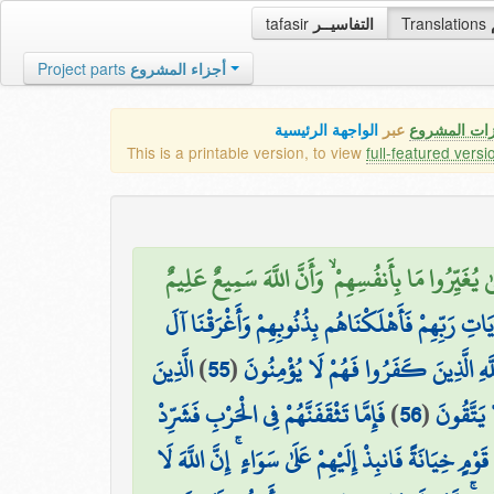
tafasir
التفاسيــر
Translations
Project parts
أجزاء المشروع
زات المشروع
عبر
الواجهة الرئيسية
This is a printable version, to view
full-featured versi
َّىٰ يُغَيِّرُوا مَا بِأَنفُسِهِمْ ۙ وَأَنَّ اللَّهَ سَمِيعٌ عَلِيمٌ
َاتِ رَبِّهِمْ فَأَهْلَكْنَاهُم بِذُنُوبِهِمْ وَأَغْرَقْنَا آلَ
الَّذِينَ
)
55
(
لَّهِ الَّذِينَ كَفَرُوا فَهُمْ لَا يُؤْمِنُونَ
فَإِمَّا تَثْقَفَنَّهُمْ فِي الْحَرْبِ فَشَرِّدْ
)
56
(
يَتَّقُونَ
قَوْمٍ خِيَانَةً فَانبِذْ إِلَيْهِمْ عَلَىٰ سَوَاءٍ ۚ إِنَّ اللَّهَ لَا