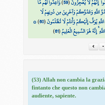
وَأَعِدُّوا لَهُم مَّا
)
59
(
وا ۚ إِنَّهُمْ لَا يُعْجِزُونَ
دُوَّ اللَّهِ وَعَدُوَّكُمْ وَآخَرِينَ مِن دُونِهِمْ لَا
۞
)
60
(
اللَّهِ يُوَفَّ إِلَيْكُمْ وَأَنتُمْ لَا تُظْلَمُونَ
)
61
(
َهِ ۚ إِنَّهُ هُوَ السَّمِيعُ الْعَلِيمُ
(53) Allah non cambia la grazi
fintanto che questo non cambia
audiente, sapiente.