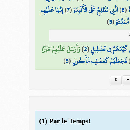
إِنَّهَا عَلَيْهِم
)
7
(
الَّتِي تَطَّلِعُ عَلَى الْأَفْئِدَةِ
)
6
(
ُ
)
9
(
ُمَدَّدَةٍ
وَأَرْسَلَ عَلَيْهِمْ طَيْرًا
)
2
(
لْ كَيْدَهُمْ فِي تَضْلِيلٍ
)
5
(
فَجَعَلَهُمْ كَعَصْفٍ مَّأْكُولٍ
(1) Par le Temps!