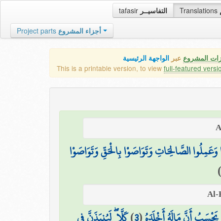
tafasir
التفاسيــر
Translations
Project parts
أجزاء المشروع
زات المشروع
عبر
الواجهة الرئيسية
This is a printable version, to view
full-featured versi
ُوا وَعَمِلُوا الصَّالِحَاتِ وَتَوَاصَوْا بِالْحَقِّ وَتَوَاصَوْا
كَلَّا ۖ لَيُنبَذَنَّ فِي
)
3
(
يَحْسَبُ أَنَّ مَالَهُ أَخْلَدَهُ