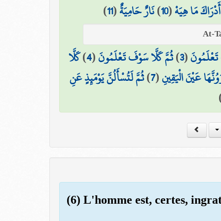
)
11
(
نَارٌ حَامِيَةٌ
)
10
(
أَدْرَاكَ مَا هِيَهْ
كَلَّا
)
4
(
ثُمَّ كَلَّا سَوْفَ تَعْلَمُونَ
)
3
(
 تَعْلَمُونَ
ثُمَّ لَتُسْأَلُنَّ يَوْمَئِذٍ عَنِ
)
7
(
رَوُنَّهَا عَيْنَ الْيَقِينِ
(6) L'homme est, certes, ingra