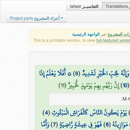
tafasir
التفاسيــر
Translations
Project parts
أجزاء المشروع
زات المشروع
عبر
الواجهة الرئيسية
This is a printable version, to view
full-featured versi
۞ أَفَلَا يَعْلَمُ إِذَا
)
8
(
وَإِنَّهُ لِحُبِّ الْخَيْرِ لَشَدِيدٌ
إِنَّ رَبَّهُم بِهِمْ يَوْمَئِذٍ لَّخَبِيرٌ (11)
)
10
)
4
(
يَوْمَ يَكُونُ النَّاسُ كَالْفَرَاشِ الْمَبْثُوثِ
وَأَمَّا
)
7
(
فَهُوَ فِي عِيشَةٍ رَّاضِيَةٍ
)
6
(
مَوَازِينُهُ