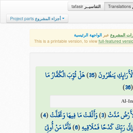
tafasir
التفاسيــر
Translations
Project parts
أجزاء المشروع
زات المشروع
عبر
الواجهة الرئيسية
This is a printable version, to view
full-featured versi
هَلْ ثُوِّبَ الْكُفَّارُ مَا
)
35
(
لْأَرَائِكِ يَنظُرُونَ
)
36
)
4
(
وَأَلْقَتْ مَا فِيهَا وَتَخَلَّتْ
)
3
(
الْأَرْضُ مُدَّتْ
فَأَمَّا مَنْ أُوتِيَ
)
6
(
 إِلَىٰ رَبِّكَ كَدْحًا فَمُلَاقِيهِ