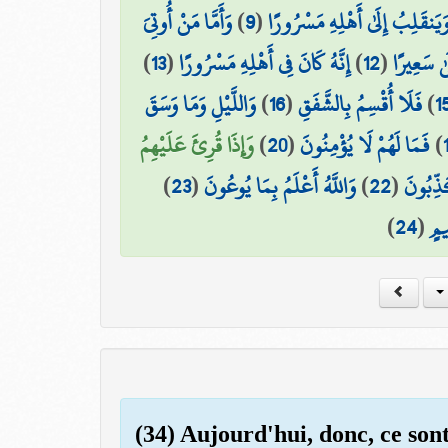
وَأَمَّا مَنْ أُوتِيَ
)
9
(
َيَنقَلِبُ إِلَىٰ أَهْلِهِ مَسْرُورًا
)
13
(
إِنَّهُ كَانَ فِي أَهْلِهِ مَسْرُورًا
)
12
(
ىٰ سَعِيرًا
وَاللَّيْلِ وَمَا وَسَقَ
)
16
(
فَلَا أُقْسِمُ بِالشَّفَقِ
)
1
وَإِذَا قُرِئَ عَلَيْهِمُ
)
20
(
فَمَا لَهُمْ لَا يُؤْمِنُونَ
)
)
23
(
وَاللَّهُ أَعْلَمُ بِمَا يُوعُونَ
)
22
(
ذِّبُونَ
)
24
(
يمٍ
(34) Aujourd'hui, donc, ce sont