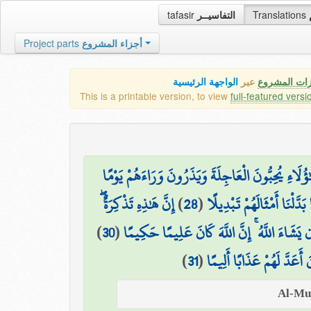
tafasir
التفاسيــر
Translations
Project parts
أجزاء المشروع
زات المشروع
عبر
الواجهة الرئيسية
This is a printable version, to view
full-featured versi
ٰؤُلَاءِ يُحِبُّونَ الْعَاجِلَةَ وَيَذَرُونَ وَرَاءَهُمْ يَوْمًا
إِنَّ هَٰذِهِ تَذْكِرَةٌ ۖ
)
28
(
َدَّلْنَا أَمْثَالَهُمْ تَبْدِيلًا
)
30
(
ن يَشَاءَ اللَّهُ ۚ إِنَّ اللَّهَ كَانَ عَلِيمًا حَكِيمًا
)
31
(
أَعَدَّ لَهُمْ عَذَابًا أَلِيمًا