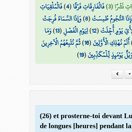
فَالْمُلْقِيَاتِ
)
4
(
فَالْفَارِقَاتِ فَرْقًا
َاتِ نَشْرًا (3
وَإِذَا السَّمَاءُ فُرِجَتْ
)
8
(
َإِذَا النُّجُومُ طُمِسَتْ
وَمَا
)
13
(
لِيَوْمِ الْفَصْلِ
)
12
(
ِأَيِّ يَوْمٍ أُجِّلَتْ
ثُمَّ نُتْبِعُهُمُ الْآخِرِينَ
)
16
(
أَلَمْ نُهْلِكِ الْأَوَّلِينَ
)
19
(
َيْلٌ يَوْمَئِذٍ لِّلْمُكَذِّبِينَ
(26) et prosterne-toi devant Lui
de longues [heures] pendant la