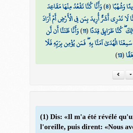
وَأَنَّا كُنَّا نَقْعُدُ مِنْهَا مَقَاعِدَ
)
8
(
يدًا وَشُهُبًا
نَّا لَا نَدْرِي أَشَرٌّ أُرِيدَ بِمَن فِي الْأَرْضِ أَمْ أَرَادَ
وَأَنَّا ظَنَنَّا أَن لَّن
)
11
(
ٰلِكَ ۖ كُنَّا طَرَائِقَ قِدَدًا
َا سَمِعْنَا الْهُدَىٰ آمَنَّا بِهِ ۖ فَمَن يُؤْمِن بِرَبِّهِ فَلَا
)
13
(
َقًا
(1) Dis: «Il m'a été révélé qu'
l'oreille, puis dirent: «Nous a