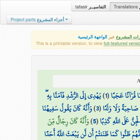
tafasir
التفاسيــر
Translations
Project parts
أجزاء المشروع
زات المشروع
عبر
الواجهة الرئيسية
This is a printable version, to view
full-featured versi
يَهْدِي إِلَى الرُّشْدِ فَآمَنَّا بِهِ ۖ
)
1
(
ْنَا قُرْآنًا عَجَبًا
وَأَنَّهُ كَانَ يَقُولُ سَفِيهُنَا
)
3
(
َذَ صَاحِبَةً وَلَا وَلَدًا
وَأَنَّهُ كَانَ رِجَالٌ مِّنَ
)
5
(
ْجِنُّ عَلَى اللَّهِ كَذِبًا
َنَّهُمْ ظَنُّوا كَمَا ظَنَنتُمْ أَن لَّن يَبْعَثَ اللَّهُ أَحَدًا