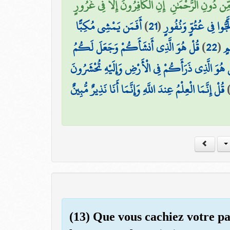
 دُونِ الرَّحْمَٰنِ ۚ إِنِ الْكَافِرُونَ إِلَّا فِي غُرُورٍ
أَفَمَن يَمْشِي مُكِبًّا
)
21
(
جُّوا فِي عُتُوٍّ وَنُفُورٍ
قُلْ هُوَ الَّذِي أَنشَأَكُمْ وَجَعَلَ لَكُمُ
)
22
(
مٍ
ْ هُوَ الَّذِي ذَرَأَكُمْ فِي الْأَرْضِ وَإِلَيْهِ تُحْشَرُونَ
قُلْ إِنَّمَا الْعِلْمُ عِندَ اللَّهِ وَإِنَّمَا أَنَا نَذِيرٌ مُّبِينٌ
(13) Que vous cachiez votre pa