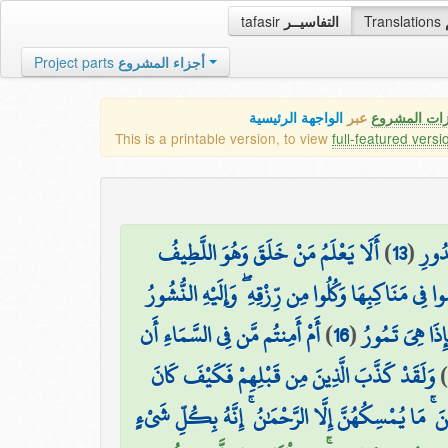
tafasir
التفاسيــر
Translations
Project parts
أجزاء المشروع
زات المشروع
عبر
الواجهة الرئيسية
This is a printable version, to view
full-featured versi
أَلَا يَعْلَمُ مَنْ خَلَقَ وَهُوَ اللَّطِيفُ
)
13
(
دُورِ
ي مَنَاكِبِهَا وَكُلُوا مِن رِّزْقِهِ ۖ وَإِلَيْهِ النُّشُورُ
أَمْ أَمِنتُم مَّن فِي السَّمَاءِ أَن
)
16
(
ذَا هِيَ تَمُورُ
وَلَقَدْ كَذَّبَ الَّذِينَ مِن قَبْلِهِمْ فَكَيْفَ كَانَ
)
ْنَ ۚ مَا يُمْسِكُهُنَّ إِلَّا الرَّحْمَٰنُ ۚ إِنَّهُ بِكُلِّ شَيْءٍ