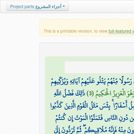
Project parts
أجزاء المشروع
This is a printable version, to view
full-featured 
رَسُولًا مِّنْهُمْ يَتْلُو عَلَيْهِمْ آيَاتِهِ وَيُزَكِّيهِمْ
وَهُوَ الْعَزِيزُ الْحَكِيمُ (3
ذَٰلِكَ فَضْلُ اللَّهِ
ْمِلُ أَسْفَارًا ۚ بِئْسَ مَثَلُ الْقَوْمِ الَّذِينَ كَذَّبُوا
هِ مِن دُونِ النَّاسِ فَتَمَنَّوُا الْمَوْتَ إِن كُنتُمْ
ونَ مِنْهُ فَإِنَّهُ مُلَاقِيكُمْ ۖ ثُمَّ تُرَدُّونَ إِلَىٰ