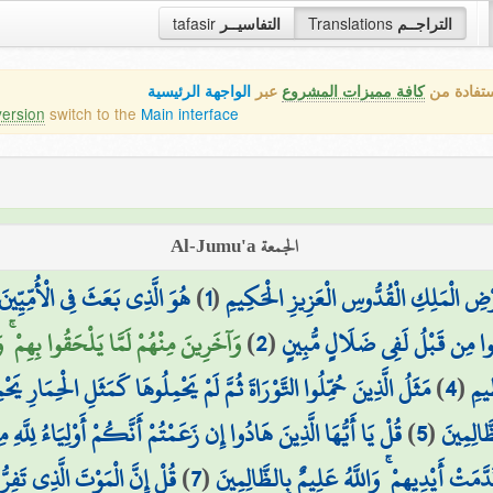
tafasir
التفاسيــر
Translations
التراجــم
ستفادة من
كافة مميزات المشروع
عبر
الواجهة الرئيسية
version
switch to the
Main interface
الجمعة Al-Jumu'a
هُوَ الَّذِي بَعَثَ فِي الْأُمِّيِّينَ 
)
1
(
أَرْضِ الْمَلِكِ الْقُدُّوسِ الْعَزِيزِ الْحَكِيمِ
وَآخَرِينَ مِنْهُمْ لَمَّا يَلْحَقُوا بِهِمْ ۚ )
)
2
(
نُوا مِن قَبْلُ لَفِي ضَلَالٍ مُّبِينٍ
مَثَلُ الَّذِينَ حُمِّلُوا التَّوْرَاةَ ثُمَّ لَمْ يَحْمِلُوهَا كَمَثَلِ الْحِمَارِ يَح
)
4
(
ِيمِ
قُلْ يَا أَيُّهَا الَّذِينَ هَادُوا إِن زَعَمْتُمْ أَنَّكُمْ أَوْلِيَاءُ لِلَّ
)
5
(
َّالِمِينَ
قُلْ إِنَّ الْمَوْتَ الَّذِي تَفِرُّ
)
7
(
قَدَّمَتْ أَيْدِيهِمْ ۚ وَاللَّهُ عَلِيمٌ بِالظَّالِمِينَ