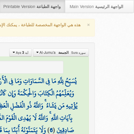
Printable Version
Main Version
الواجهة الرئيسية
واجهة الطباعة
×
هذه هي الواجهة المخصصة للطباعة ، يمكنك الإ
Al-Jumu'a
3
الجمعة
سورة Sura
آية Aya
يُسَبِّحُ لِلَّهِ مَا فِي السَّمَاوَاتِ وَمَا فِي الْ
وَيُعَلِّمُهُمُ الْكِتَابَ وَالْحِكْمَةَ وَإِن كَا
يُؤْتِيهِ مَن يَشَاءُ ۚ وَاللَّهُ ذُو الْفَضْلِ الْعَظ
بِآيَاتِ اللَّهِ ۚ وَاللَّهُ لَا يَهْدِي الْقَوْمَ الظ
وَلَا يَتَمَنَّوْنَهُ أَبَدًا بِمَا 
)
6
(
صَادِقِينَ