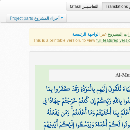
tafasir
التفاسيــر
Translations
Project parts
أجزاء المشروع
زات المشروع
عبر
الواجهة الرئيسية
This is a printable version, to view
full-featured versi
يَاءَ تُلْقُونَ إِلَيْهِم بِالْمَوَدَّةِ وَقَدْ كَفَرُوا بِمَا
ُوا بِاللَّهِ رَبِّكُمْ إِن كُنتُمْ خَرَجْتُمْ جِهَادًا فِي
أَعْلَمُ بِمَا أَخْفَيْتُمْ وَمَا أَعْلَنتُمْ ۚ وَمَن يَفْعَلْهُ
نُوا لَكُمْ أَعْدَاءً وَيَبْسُطُوا إِلَيْكُمْ أَيْدِيَهُمْ