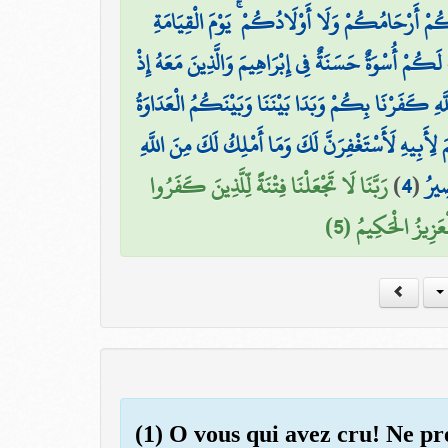
مْ أَرْحَامُكُمْ وَلَا أَوْلَادُكُمْ ۚ يَوْمَ الْقِيَامَةِ
لَكُمْ أُسْوَةٌ حَسَنَةٌ فِي إِبْرَاهِيمَ وَالَّذِينَ مَعَهُ إِذْ
َهِ كَفَرْنَا بِكُمْ وَبَدَا بَيْنَنَا وَبَيْنَكُمُ الْعَدَاوَةُ
يمَ لِأَبِيهِ لَأَسْتَغْفِرَنَّ لَكَ وَمَا أَمْلِكُ لَكَ مِنَ اللَّهِ
رَبَّنَا لَا تَجْعَلْنَا فِتْنَةً لِّلَّذِينَ كَفَرُوا
)
4
(
صِيرُ
لْعَزِيزُ الْحَكِيمُ (5
(1) O vous qui avez cru! Ne p