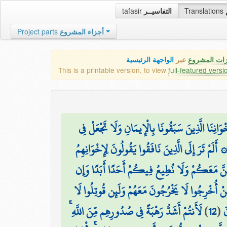
tafasir
التفاسيــر
Translations
Project parts
أجزاء المشروع
زات المشروع
عبر
الواجهة الرئيسية
This is a printable version, to view
full-featured versi
وَانِنَا الَّذِينَ سَبَقُونَا بِالْإِيمَانِ وَلَا تَجْعَلْ فِي
۞ َلَمْ تَرَ إِلَى الَّذِينَ نَافَقُوا يَقُولُونَ لِإِخْوَانِهِمُ
َنَّ مَعَكُمْ وَلَا نُطِيعُ فِيكُمْ أَحَدًا أَبَدًا وَإِن
ِنْ أُخْرِجُوا لَا يَخْرُجُونَ مَعَهُمْ وَلَئِن قُوتِلُوا لَا
لَأَنتُمْ أَشَدُّ رَهْبَةً فِي صُدُورِهِم مِّنَ اللَّهِ ۚ
)
12
(
َ