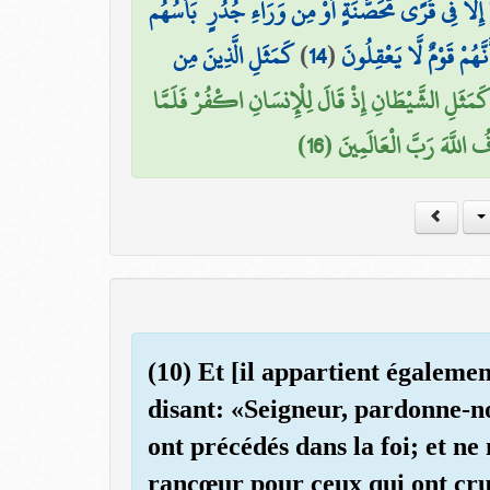
ِلَّا فِي قُرًى مُّحَصَّنَةٍ أَوْ مِن وَرَاءِ جُدُرٍ ۚ بَأْسُهُم
كَمَثَلِ الَّذِينَ مِن
)
14
(
َّهُمْ قَوْمٌ لَّا يَعْقِلُونَ
كَمَثَلِ الشَّيْطَانِ إِذْ قَالَ لِلْإِنسَانِ اكْفُرْ فَلَمَّا
اللَّهَ رَبَّ الْعَالَمِينَ (16
(10) Et [il appartient égaleme
disant: «Seigneur, pardonne-no
ont précédés dans la foi; et n
rancœur pour ceux qui ont cru