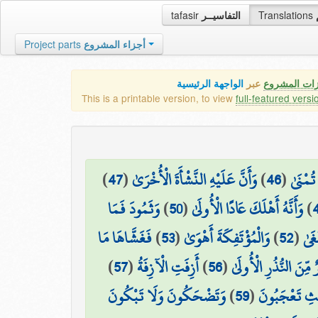
tafasir
التفاسيــر
Translations
Project parts
أجزاء المشروع
زات المشروع
عبر
الواجهة الرئيسية
This is a printable version, to view
full-featured versi
)
47
(
وَأَنَّ عَلَيْهِ النَّشْأَةَ الْأُخْرَىٰ
)
46
(
تُمْنَىٰ
وَثَمُودَ فَمَا
)
50
(
وَأَنَّهُ أَهْلَكَ عَادًا الْأُولَىٰ
)
فَغَشَّاهَا مَا
)
53
(
وَالْمُؤْتَفِكَةَ أَهْوَىٰ
)
52
(
غَىٰ
)
57
(
أَزِفَتِ الْآزِفَةُ
)
56
(
 مِّنَ النُّذُرِ الْأُولَىٰ
وَتَضْحَكُونَ وَلَا تَبْكُونَ
)
59
(
ِيثِ تَعْجَبُونَ