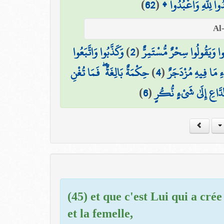
)
62
(
دُوا لِلَّهِ وَاعْبُدُوا
وَكَذَّبُوا وَاتَّبَعُوا
)
2
(
وا وَيَقُولُوا سِحْرٌ مُّسْتَمِرٌّ
حِكْمَةٌ بَالِغَةٌ ۖ فَمَا تُغْنِ
)
4
(
ءِ مَا فِيهِ مُزْدَجَرٌ
)
6
(
الدَّاعِ إِلَىٰ شَيْءٍ نُّكُرٍ
(45) et que c'est Lui qui a cré
et la femelle,