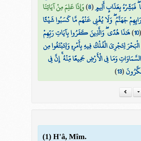
وَإِذَا عَلِمَ مِنْ آيَاتِنَا
)
8
(
 ۖ فَبَشِّرْهُ بِعَذَابٍ أَلِيمٍ
َائِهِمْ جَهَنَّمُ ۖ وَلَا يُغْنِي عَنْهُم مَّا كَسَبُوا شَيْئًا
هَٰذَا هُدًى ۖ وَالَّذِينَ كَفَرُوا بِآيَاتِ رَبِّهِمْ
)
10
۞ َحْرَ لِتَجْرِيَ الْفُلْكُ فِيهِ بِأَمْرِهِ وَلِتَبْتَغُوا مِن
َّمَاوَاتِ وَمَا فِي الْأَرْضِ جَمِيعًا مِّنْهُ ۚ إِنَّ فِي
)
13
(
فَكَّرُونَ
(1) H'â, Mîm.