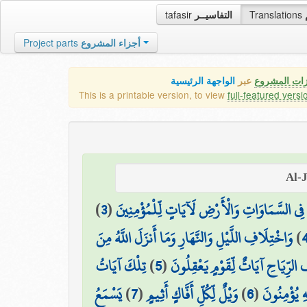
tafasir
التفاسيــر
Translations
Project parts
أجزاء المشروع
زات المشروع
عبر
الواجهة الرئيسية
This is a printable version, to view
full-featured versi
)
3
(
َ فِي السَّمَاوَاتِ وَالْأَرْضِ لَآيَاتٍ لِّلْمُؤْمِنِينَ
وَاخْتِلَافِ اللَّيْلِ وَالنَّهَارِ وَمَا أَنزَلَ اللَّهُ مِنَ
)
تِلْكَ آيَاتُ
)
5
(
 الرِّيَاحِ آيَاتٌ لِّقَوْمٍ يَعْقِلُونَ
يَسْمَعُ
)
7
(
وَيْلٌ لِّكُلِّ أَفَّاكٍ أَثِيمٍ
)
6
(
هِ يُؤْمِنُونَ