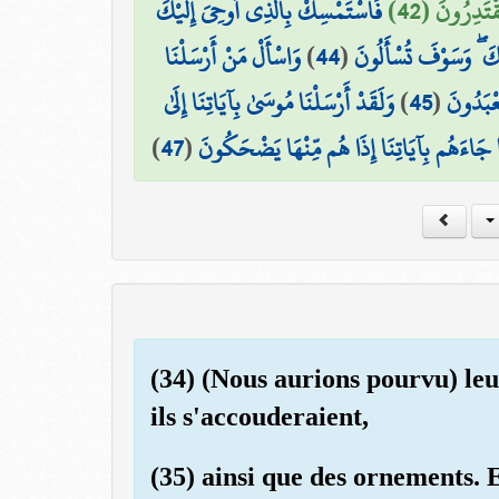
قْتَدِرُونَ (42
فَاسْتَمْسِكْ بِالَّذِي أُوحِيَ إِلَيْكَ ۖ
وَاسْأَلْ مَنْ أَرْسَلْنَا
)
44
(
ْمِكَ ۖ وَسَوْفَ تُسْأَلُونَ
وَلَقَدْ أَرْسَلْنَا مُوسَىٰ بِآيَاتِنَا إِلَىٰ
)
45
(
عْبَدُونَ
)
47
(
َا جَاءَهُم بِآيَاتِنَا إِذَا هُم مِّنْهَا يَضْحَكُونَ
(34) (Nous aurions pourvu) leu
ils s'accouderaient,
(35) ainsi que des ornements. E