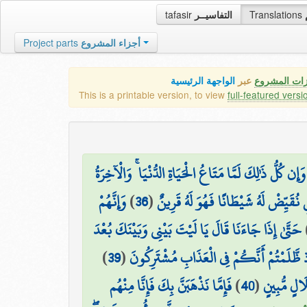
tafasir
التفاسيــر
Translations
Project parts
أجزاء المشروع
زات المشروع
عبر
الواجهة الرئيسية
This is a printable version, to view
full-featured versi
وَإِن كُلُّ ذَٰلِكَ لَمَّا مَتَاعُ الْحَيَاةِ الدُّنْيَا ۚ وَالْآخِرَةُ
وَإِنَّهُمْ
)
36
(
قَيِّضْ لَهُ شَيْطَانًا فَهُوَ لَهُ قَرِينٌ
حَتَّىٰ إِذَا جَاءَنَا قَالَ يَا لَيْتَ بَيْنِي وَبَيْنَكَ بُعْدَ
)
39
(
ذ ظَّلَمْتُمْ أَنَّكُمْ فِي الْعَذَابِ مُشْتَرِكُونَ
فَإِمَّا نَذْهَبَنَّ بِكَ فَإِنَّا مِنْهُم
)
40
(
الٍ مُّبِينٍ