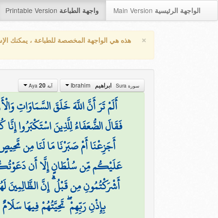
Printable Version
Main Version
الواجهة الرئيسية
واجهة الطباعة
×
هذه هي الواجهة المخصصة للطباعة ، يمكنك الإ
Ibrahim
20
ابراهيم
سورة Sura
آية Aya
أَلَمْ تَرَ أَنَّ اللَّهَ خَلَقَ السَّمَاوَاتِ وَال
فَقَالَ الضُّعَفَاءُ لِلَّذِينَ اسْتَكْبَرُوا إِنَّا ك
أَجَزِعْنَا أَمْ صَبَرْنَا مَا لَنَا مِن مَّحِيصٍ
عَلَيْكُم مِّن سُلْطَانٍ إِلَّا أَن دَعَوْتُكُمْ 
أَشْرَكْتُمُونِ مِن قَبْلُ ۗ إِنَّ الظَّالِمِينَ لَه
(
بِإِذْنِ رَبِّهِمْ ۖ تَحِيَّتُهُمْ فِيهَا سَلَامٌ