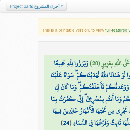
Project parts
أجزاء المشروع
This is a printable version, to view
full-featured 
َلَى اللَّهِ بِعَزِيزٍ (20
وَبَرَزُوا لِلَّهِ جَمِيعًا
لَوْ هَدَانَا اللَّهُ لَهَدَيْنَاكُمْ ۖ سَوَاءٌ عَلَيْنَا
ِّ وَوَعَدتُّكُمْ فَأَخْلَفْتُكُمْ ۖ وَمَا كَانَ لِيَ
ْ وَمَا أَنتُم بِمُصْرِخِيَّ ۖ إِنِّي كَفَرْتُ بِمَا
 تَجْرِي مِن تَحْتِهَا الْأَنْهَارُ خَالِدِينَ فِيهَا
)
24
(
لُهَا ثَابِتٌ وَفَرْعُهَا فِي السَّمَاءِ