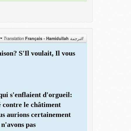
Français - Hamidullah
الترجمة Translation
ison? S'Il voulait, Il vous
qui s'enflaient d'orgueil:
é contre le châtiment
ous aurions certainement
s n'avons pas