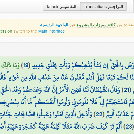
tafasir
التفاسيــر
Translations
التراجــم
ستفادة من
كافة مميزات المشروع
عبر
الواجهة الرئيسية
version
switch to the
Main interface
وَمَا ذَٰلِكَ ع)
)
19
(
ْأَرْضَ بِالْحَقِّ ۚ إِن يَشَأْ يُذْهِبْكُمْ وَيَأْتِ بِخَلْقٍ جَدِيدٍ
ُنَّا لَكُمْ تَبَعًا فَهَلْ أَنتُم مُّغْنُونَ عَنَّا مِنْ عَذَابِ اللَّهِ مِن شَيْءٍ ۚ قَالُوا 
وَقَالَ الشَّيْطَانُ لَمَّا قُضِيَ الْأَمْرُ إِنَّ اللَّهَ وَعَدَكُمْ وَعْدَ الْحَق
)
21
(
فَاسْتَجَبْتُمْ لِي ۖ فَلَا تَلُومُونِي وَلُومُوا أَنفُسَكُم ۖ مَّا أَنَا بِمُصْرِخِكُم
وَأُدْخِلَ الَّذِينَ آمَنُوا وَعَمِلُوا الصَّالِحَاتِ جَنَّاتٍ
)
22
(
ُمْ عَذَابٌ أَلِيمٌ
أَلَمْ تَرَ كَيْفَ ضَرَبَ اللَّهُ مَثَلًا كَلِمَةً طَيِّبَةً كَشَجَرَةٍ طَيِّبَةٍ أَصْ
)
23