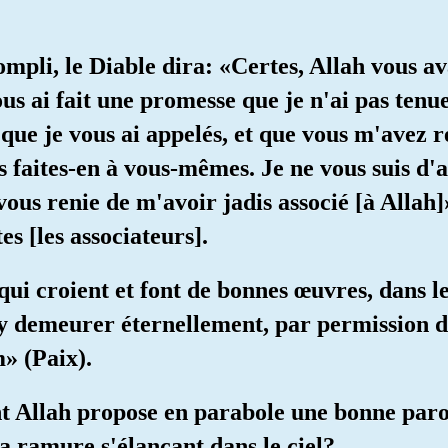
ompli, le Diable dira: «Certes, Allah vous av
ous ai fait une promesse que je n'ai pas tenu
t que je vous ai appelés, et que vous m'avez 
 faites-en à vous-mêmes. Je ne vous suis d'
vous renie de m'avoir jadis associé [à Allah
es [les associateurs].
qui croient et font de bonnes œuvres, dans le
 y demeurer éternellement, par permission de
m» (Paix).
t Allah propose en parabole une bonne parol
la ramure s'élançant dans le ciel?