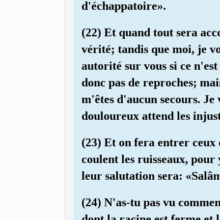
d'échappatoire».
(22) Et quand tout sera acc
vérité; tandis que moi, je v
autorité sur vous si ce n'es
donc pas de reproches; mais
m'êtes d'aucun secours. Je 
douloureux attend les injust
(23) Et on fera entrer ceux 
coulent les ruisseaux, pour
leur salutation sera: «Salâ
(24) N'as-tu pas vu commen
dont la racine est ferme et 