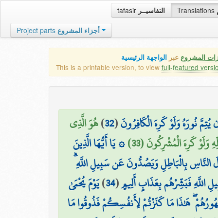
tafasir
التفاسيــر
Translations
Project parts
أجزاء المشروع
زات المشروع
عبر
الواجهة الرئيسية
This is a printable version, to view
full-featured versi
هُوَ الَّذِي
)
32
(
ن يُتِمَّ نُورَهُ وَلَوْ كَرِهَ الْكَافِرُونَ
هِ وَلَوْ كَرِهَ الْمُشْرِكُونَ (33
۞ يَا أَيُّهَا الَّذِينَ
ْوَالَ النَّاسِ بِالْبَاطِلِ وَيَصُدُّونَ عَن سَبِيلِ اللَّهِ
يَوْمَ يُحْمَىٰ
)
34
(
ِ اللَّهِ فَبَشِّرْهُم بِعَذَابٍ أَلِيمٍ
ُهُورُهُمْ ۖ هَٰذَا مَا كَنَزْتُمْ لِأَنفُسِكُمْ فَذُوقُوا مَا