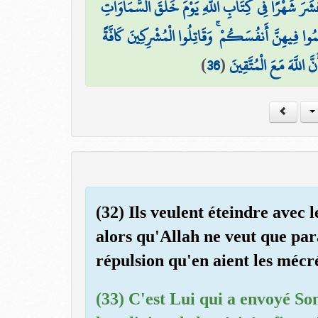
 عَشَرَ شَهْرًا فِي كِتَابِ اللَّهِ يَوْمَ خَلَقَ السَّمَاوَاتِ
لِمُوا فِيهِنَّ أَنفُسَكُمْ ۚ وَقَاتِلُوا الْمُشْرِكِينَ كَافَّةً
)
36
(
 اللَّهَ مَعَ الْمُتَّقِينَ
(32) Ils veulent éteindre avec 
alors qu'Allah ne veut que pa
répulsion qu'en aient les mécr
(33) C'est Lui qui a envoyé So