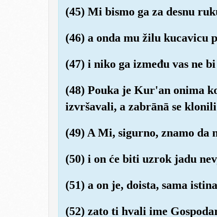
(45) Mi bismo ga za desnu ruku
(46) a onda mu žilu kucavicu p
(47) i niko ga između vas ne b
(48) Pouka je Kur'an onima k
izvršavali, a zabrānā se klonili
(49) A Mi, sigurno, znamo da n
(50) i on će biti uzrok jadu ne
(51) a on je, doista, sama istin
(52) zato ti hvali ime Gospoda