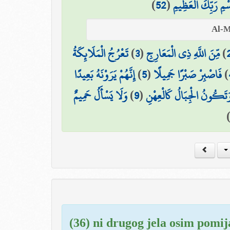
)
52
(
سْمِ رَبِّكَ الْعَظِيمِ
تَعْرُجُ الْمَلَائِكَةُ
)
3
(
مِّنَ اللَّهِ ذِي الْمَعَارِجِ
)
إِنَّهُمْ يَرَوْنَهُ بَعِيدًا
)
5
(
فَاصْبِرْ صَبْرًا جَمِيلًا
)
وَلَا يَسْأَلُ حَمِيمٌ
)
9
(
َتَكُونُ الْجِبَالُ كَالْعِهْنِ
(36) ni drugog jela osim pomij