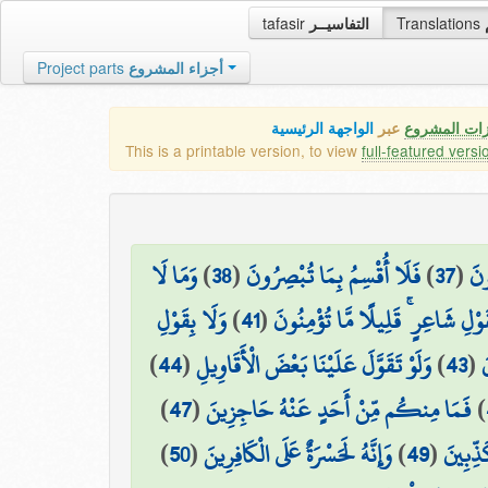
tafasir
التفاسيــر
Translations
Project parts
أجزاء المشروع
زات المشروع
عبر
الواجهة الرئيسية
This is a printable version, to view
full-featured versi
وَمَا لَا
)
38
(
فَلَا أُقْسِمُ بِمَا تُبْصِرُونَ
)
37
(
ونَ
وَلَا بِقَوْلِ
)
41
(
َوْلِ شَاعِرٍ ۚ قَلِيلًا مَّا تُؤْمِنُونَ
)
44
(
وَلَوْ تَقَوَّلَ عَلَيْنَا بَعْضَ الْأَقَاوِيلِ
)
43
(
َ
)
47
(
فَمَا مِنكُم مِّنْ أَحَدٍ عَنْهُ حَاجِزِينَ
)
)
50
(
وَإِنَّهُ لَحَسْرَةٌ عَلَى الْكَافِرِينَ
)
49
(
ذِّبِينَ