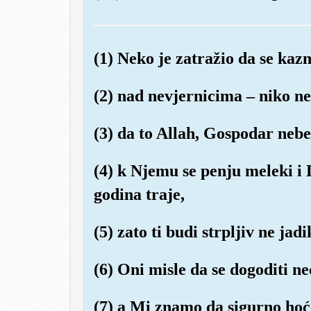
(1) Neko je zatražio da se kazn
(2) nad nevjernicima – niko ne
(3) da to Allah, Gospodar nebes
(4) k Njemu se penju meleki i 
godina traje,
(5) zato ti budi strpljiv ne jadi
(6) Oni misle da se dogoditi ne
(7) a Mi znamo da sigurno hoć