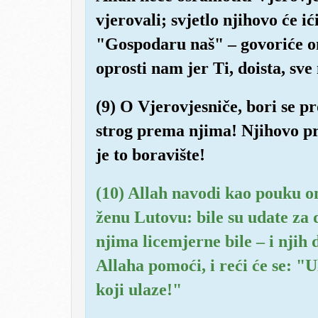
vjerovali; svjetlo njihovo će ić
"Gospodaru naš" – govoriće on
oprosti nam jer Ti, doista, sve
(9) O Vjerovjesniče, bori se pr
strog prema njima! Njihovo pr
je to boravište!
(10) Allah navodi kao pouku o
ženu Lutovu: bile su udate za 
njima licemjerne bile – i njih
Allaha pomoći, i reći će se: "U
koji ulaze!"