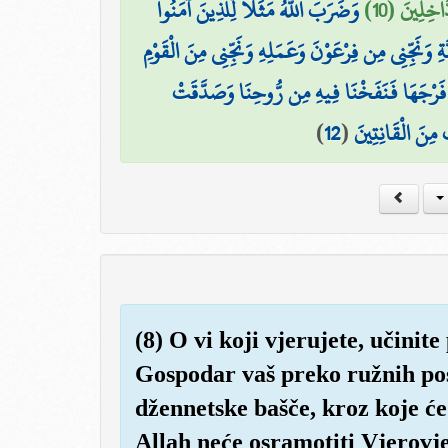
َاخِلِينَ (10
وَضَرَبَ اللَّهُ مَثَلًا لِّلَّذِينَ آمَنُوا
ِ وَنَجِّنِي مِن فِرْعَوْنَ وَعَمَلِهِ وَنَجِّنِي مِنَ الْقَوْمِ
 فَرْجَهَا فَنَفَخْنَا فِيهِ مِن رُّوحِنَا وَصَدَّقَتْ
)
12
(
 مِنَ الْقَانِتِينَ
(8) O vi koji vjerujete, učinit
Gospodar vaš preko ružnih pos
džennetske bašče, kroz koje će
Allah neće osramotiti Vjerovje