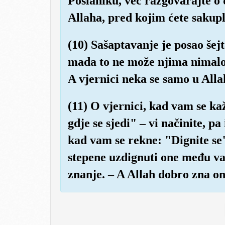
Poslaniku, već razgovarajte o do
Allaha, pred kojim ćete sakuplj
(10) Sašaptavanje je posao šejt
mada to ne može njima nimalo 
A vjernici neka se samo u All
(11) O vjernici, kad vam se k
gdje se sjedi" – vi načinite, pa
kad vam se rekne: "Dignite se" 
stepene uzdignuti one među va
znanje. – A Allah dobro zna on