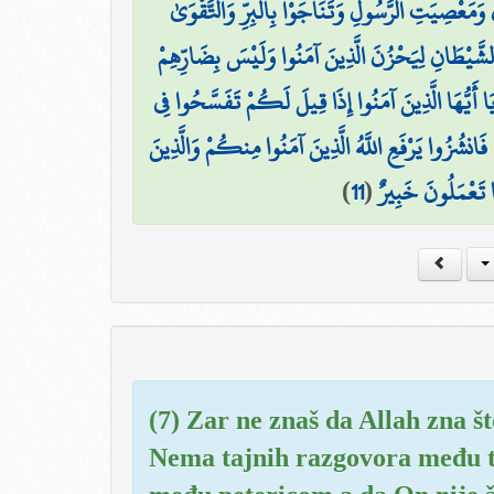
َانِ وَمَعْصِيَتِ الرَّسُولِ وَتَنَاجَوْا بِالْبِرِّ وَالتَّقْوَىٰ
الشَّيْطَانِ لِيَحْزُنَ الَّذِينَ آمَنُوا وَلَيْسَ بِضَارِّهِمْ
َا أَيُّهَا الَّذِينَ آمَنُوا إِذَا قِيلَ لَكُمْ تَفَسَّحُوا فِي
انشُزُوا يَرْفَعِ اللَّهُ الَّذِينَ آمَنُوا مِنكُمْ وَالَّذِينَ
)
11
(
َا تَعْمَلُونَ خَبِيرٌ
(7) Zar ne znaš da Allah zna št
Nema tajnih razgovora među tro