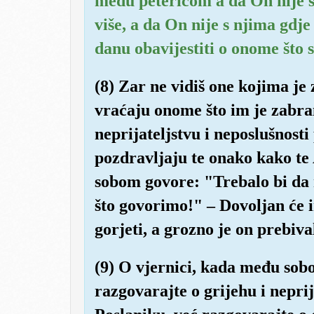
među petericom a da On nije še
više, a da On nije s njima gdj
danu obavijestiti o onome što s
(8) Zar ne vidiš one kojima je
vraćaju onome što im je zabran
neprijateljstvu i neposlušnosti
pozdravljaju te onako kako te 
sobom govore: "Trebalo bi da 
što govorimo!" – Dovoljan će
gorjeti, a grozno je on prebival
(9) O vjernici, kada među sob
razgovarajte o grijehu i nepri