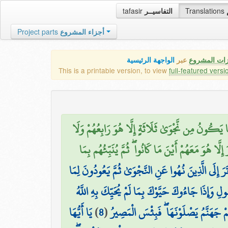
tafasir
التفاسيــر
Translations
Project parts
أجزاء المشروع
زات المشروع
عبر
الواجهة الرئيسية
This is a printable version, to view
full-featured versi
مَا يَكُونُ مِن نَّجْوَىٰ ثَلَاثَةٍ إِلَّا هُوَ رَابِعُهُمْ وَلَا
َّا هُوَ مَعَهُمْ أَيْنَ مَا كَانُوا ۖ ثُمَّ يُنَبِّئُهُم بِمَا
 تَرَ إِلَى الَّذِينَ نُهُوا عَنِ النَّجْوَىٰ ثُمَّ يَعُودُونَ لِمَا
لِ وَإِذَا جَاءُوكَ حَيَّوْكَ بِمَا لَمْ يُحَيِّكَ بِهِ اللَّهُ
يَا أَيُّهَا
)
8
(
ُمْ جَهَنَّمُ يَصْلَوْنَهَا ۖ فَبِئْسَ الْمَصِيرُ