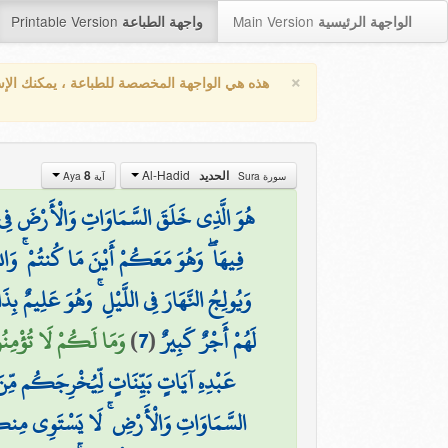
Printable Version
Main Version
الواجهة الرئيسية
واجهة الطباعة
×
هذه هي الواجهة المخصصة للطباعة ، يمكنك الإ
Al-Hadid
8
الحديد
سورة Sura
آية Aya
هُوَ الَّذِي خَلَقَ السَّمَاوَاتِ وَالْأَرْضَ فِي سِت
فِيهَا ۖ وَهُوَ مَعَكُمْ أَيْنَ مَا كُنتُمْ ۚ وَالل
وَيُولِجُ النَّهَارَ فِي اللَّيْلِ ۚ وَهُوَ عَلِيمٌ ب
وَمَا لَكُمْ لَا تُؤْمِنُ)
)
7
(
لَهُمْ أَجْرٌ كَبِيرٌ
عَبْدِهِ آيَاتٍ بَيِّنَاتٍ لِّيُخْرِجَكُم مِّنَ ا
السَّمَاوَاتِ وَالْأَرْضِ ۚ لَا يَسْتَوِي مِنكُم مّ