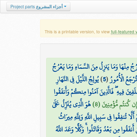
Project parts
أجزاء المشروع
This is a printable version, to view
full-featured 
ُجُ مِنْهَا وَمَا يَنزِلُ مِنَ السَّمَاءِ وَمَا يَعْرُجُ
يُولِجُ اللَّيْلَ فِي النَّهَارِ
)
5
(
تُرْجَعُ الْأُمُورُ
لَفِينَ فِيهِ ۖ فَالَّذِينَ آمَنُوا مِنكُمْ وَأَنفَقُوا
إِن كُنتُم مُّؤْمِنِينَ (8
هُوَ الَّذِي يُنَزِّلُ عَلَىٰ
َلَّا تُنفِقُوا فِي سَبِيلِ اللَّهِ وَلِلَّهِ مِيرَاثُ
فَقُوا مِن بَعْدُ وَقَاتَلُوا ۚ وَكُلًّا وَعَدَ اللَّهُ