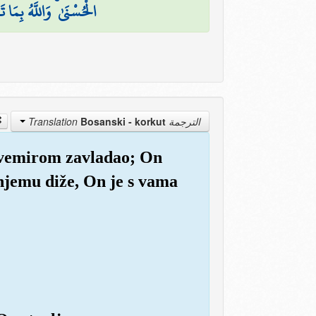
الْحُسْنَىٰ ۚ وَاللَّهُ بِمَا 
Bosanski - korkut
الترجمة Translation
 svemirom zavladao; On
ma njemu diže, On je s vama