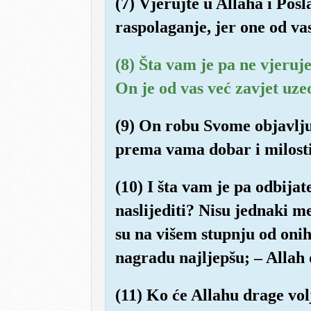
(7) Vjerujte u Allaha i Pos
raspolaganje, jer one od vas
(8) Šta vam je pa ne vjeruj
On je od vas već zavjet uzeo 
(9) On robu Svome objavljuje
prema vama dobar i milosti
(10) I šta vam je pa odbija
naslijediti? Nisu jednaki me
su na višem stupnju od onih 
nagradu najljepšu; – Allah 
(11) Ko će Allahu drage vo