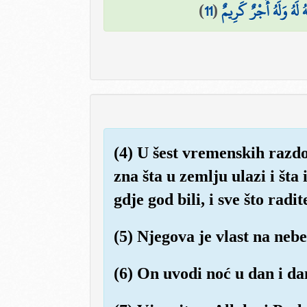
)
11
(
َهُ وَلَهُ أَجْرٌ كَرِيمٌ
(4) U šest vremenskih razd
zna šta u zemlju ulazi i šta 
gdje god bili, i sve što radit
(5) Njegova je vlast na nebe
(6) On uvodi noć u dan i dan