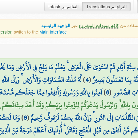
tafasir
التفاسيــر
Translations
التراجــم
ستفادة من
كافة مميزات المشروع
عبر
الواجهة الرئيسية
version
switch to the
Main interface
َّةِ أَيَّامٍ ثُمَّ اسْتَوَىٰ عَلَى الْعَرْشِ ۚ يَعْلَمُ مَا يَلِجُ فِي الْأَرْضِ وَمَا يَخْر
لَّهُ مُلْكُ السَّمَاوَاتِ وَالْأَرْضِ ۚ وَإِلَى اللَّهِ 
)
4
(
َّهُ بِمَا تَعْمَلُونَ بَصِيرٌ
آمِنُوا بِاللَّهِ وَرَسُولِهِ وَأَنفِقُوا مِمَّا جَعَلَكُم مُّسْتَخْ
)
6
(
ِذَاتِ الصُّدُورِ
ونَ بِاللَّهِ ۙ وَالرَّسُولُ يَدْعُوكُمْ لِتُؤْمِنُوا بِرَبِّكُمْ وَقَدْ أَخَذَ مِيثَاقَكُمْ 
وَمَا لَكُمْ أ
)
9
(
لظُّلُمَاتِ إِلَى النُّورِ ۚ وَإِنَّ اللَّهَ بِكُمْ لَرَءُوفٌ رَّحِيمٌ
َنْ أَنفَقَ مِن قَبْلِ الْفَتْحِ وَقَاتَلَ ۚ أُولَٰئِكَ أَعْظَمُ دَرَجَةً مِّنَ الَّذِينَ أَن