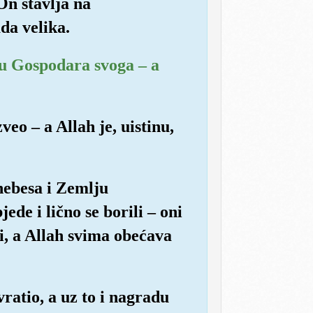
On stavlja na
da velika.
e u Gospodara svoga – a
veo – a Allah je, uistinu,
 nebesa i Zemlju
ede i lično se borili – oni
li, a Allah svima obećava
ratio, a uz to i nagradu