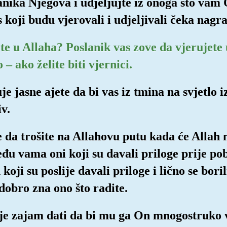
lanika Njegova i udjeljujte iz onoga što vam 
 koji budu vjerovali i udjeljivali čeka nagra
ete u Allaha? Poslanik vas zove da vjerujet
– ako želite biti vjernici.
 jasne ajete da bi vas iz tmina na svjetlo iz
v.
te da trošite na Allahovu putu kada će Allah
đu vama oni koji su davali priloge prije pobj
koji su poslije davali priloge i lično se bori
dobro zna ono što radite.
lje zajam dati da bi mu ga On mnogostruko v