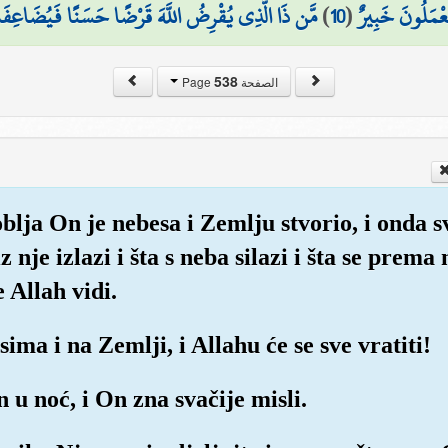
مَّن ذَا الَّذِي يُقْرِضُ اللَّهَ قَرْضًا حَسَنًا فَيُضَاعِفَهُ ل
)
10
(
تَعْمَلُونَ خَبِيرٌ
538
الصفحة Page
oblja On je nebesa i Zemlju stvorio, i onda
iz nje izlazi i šta s neba silazi i šta se pre
e Allah vidi.
sima i na Zemlji, i Allahu će se sve vratiti!
 u noć, i On zna svačije misli.