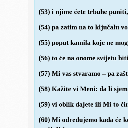
(53) i njime ćete trbuhe puniti,
(54) pa zatim na to ključalu vo
(55) poput kamila koje ne mog
(56) to će na onome svijetu bit
(57) Mi vas stvaramo – pa zašt
(58) Kažite vi Meni: da li sje
(59) vi oblik dajete ili Mi to č
(60) Mi određujemo kada će ko