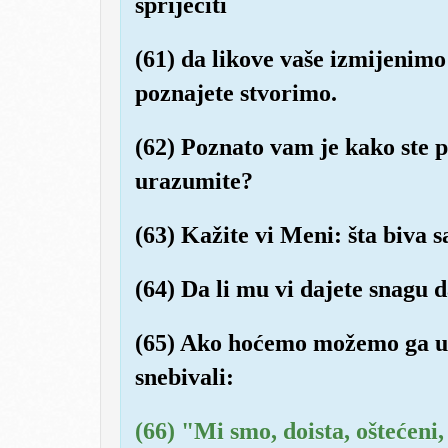
spriječiti
(61) da likove vaše izmijenimo
poznajete stvorimo.
(62) Poznato vam je kako ste pr
urazumite?
(63) Kažite vi Meni: šta biva s
(64) Da li mu vi dajete snagu d
(65) Ako hoćemo možemo ga u su
snebivali:
(66) "Mi smo, doista, oštećeni,