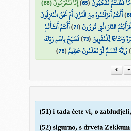
إِنَّا لَمُغْرَمُونَ (66)
)
65
(
امًا فَظَلْتُمْ تَفَكَّهُونَ
أَأَنتُمْ أَنزَلْتُمُوهُ مِنَ الْمُزْنِ أَمْ نَحْنُ الْمُنزِلُونَ
)
6
أَأَنتُمْ أَنشَأْتُمْ
)
71
(
َفَرَأَيْتُمُ النَّارَ الَّتِي تُورُونَ
فَسَبِّحْ بِاسْمِ رَبِّكَ
)
73
(
ةً وَمَتَاعًا لِّلْمُقْوِينَ
)
76
(
وَإِنَّهُ لَقَسَمٌ لَّوْ تَعْلَمُونَ عَظِيمٌ
)
(51) i tada ćete vi, o zabludjeli
(52) sigurno, s drveta Zekkum 