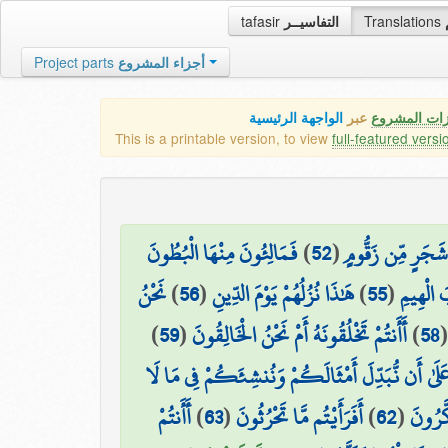
tafasir
التفاسيــر
Translations
Project parts
أجزاء المشروع
زات المشروع
عبر
الواجهة الرئيسية
This is a printable version, to view
full-featured versi
فَمَالِئُونَ مِنْهَا الْبُطُونَ
)
52
(
َجَرٍ مِّن زَقُّومٍ
نَحْنُ
)
56
(
هَٰذَا نُزُلُهُمْ يَوْمَ الدِّينِ
)
55
(
 الْهِيمِ
)
59
(
أَأَنتُمْ تَخْلُقُونَهُ أَمْ نَحْنُ الْخَالِقُونَ
)
58
َلَىٰ أَن نُّبَدِّلَ أَمْثَالَكُمْ وَنُنشِئَكُمْ فِي مَا لَا
أَأَنتُمْ
)
63
(
أَفَرَأَيْتُم مَّا تَحْرُثُونَ
)
62
(
كَّرُونَ