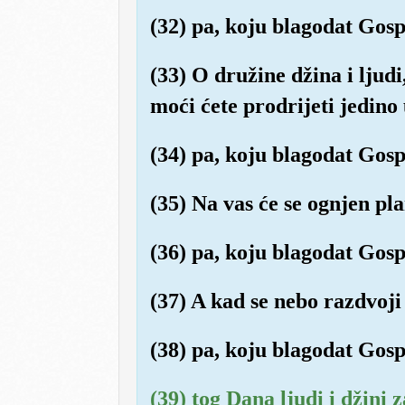
(32) pa, koju blagodat Gos
(33) O družine džina i ljud
moći ćete prodrijeti jedino
(34) pa, koju blagodat Gos
(35) Na vas će se ognjen pla
(36) pa, koju blagodat Gos
(37) A kad se nebo razdvoji
(38) pa, koju blagodat Gos
(39) tog Dana ljudi i džini z