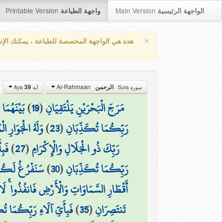
Printable Version
Main Version
الواجهة الرئيسية
واجهة الطباعة
×
هذه هي الواجهة المخصصة للطباعة ، يمكنك الإ
Ar-Rahmaan
39
الرحمن
سورة Sura
آية Aya
بَيْنَهُمَا 
)
19
(
مَرَجَ الْبَحْرَيْنِ يَلْتَقِيَانِ
وَلَهُ الْجَوَارِ ا
)
23
(
رَبِّكُمَا تُكَذِّبَانِ
فَبِ
)
27
(
رَبِّكَ ذُو الْجَلَالِ وَالْإِكْرَامِ
سَنَفْرُغُ لَكُمْ أ
)
30
(
رَبِّكُمَا تُكَذِّبَانِ
أَقْطَارِ السَّمَاوَاتِ وَالْأَرْضِ فَانفُذُوا ۚ لَا
فَبِأَيِّ آلَاءِ رَبِّكُمَا تُ
)
35
(
تَنتَصِرَانِ