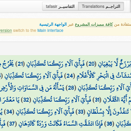
tafasir
التفاسيــر
Translations
التراجــم
ستفادة من
كافة مميزات المشروع
عبر
الواجهة الرئيسية
version
switch to the
Main interface
يَخْرُجُ مِ
)
21
(
فَبِأَيِّ آلَاءِ رَبِّكُمَا تُكَذِّبَانِ
)
20
(
بَرْزَخٌ لَّا يَبْغِيَانِ
5
(
فَبِأَيِّ آلَاءِ رَبِّكُمَا تُكَذِّبَانِ
)
24
(
لْمُنشَآتُ فِي الْبَحْرِ كَالْأَعْلَامِ
يَسْأَلُهُ مَن فِي السَّمَاوَاتِ وَالْأَرْضِ 
)
28
(
أَيِّ آلَاءِ رَبِّكُمَا تُكَذِّبَانِ
يَا مَعْشَرَ ا
)
32
(
فَبِأَيِّ آلَاءِ رَبِّكُمَا تُكَذِّبَانِ
)
31
(
َيُّهَ الثَّقَلَانِ
يُ
)
34
(
فَبِأَيِّ آلَاءِ رَبِّكُمَا تُكَذِّبَانِ
)
33
(
 تَنفُذُونَ إِلَّا بِسُلْطَانٍ
فَبِ
)
37
(
فَإِذَا انشَقَّتِ السَّمَاءُ فَكَانَتْ وَرْدَةً كَالدِّهَانِ
)
36
(
كَذِّبَانِ