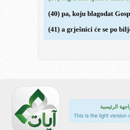
(40) pa, koju blagodat Gos
(41) a grješnici će se po bi
اجهة الرئيسية
This is the light version 