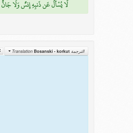
لَّا يُسْأَلُ عَن ذَنبِهِ إِنسٌ وَلَا جَانٌّ (9)
Bosanski - korkut
الترجمة Translation