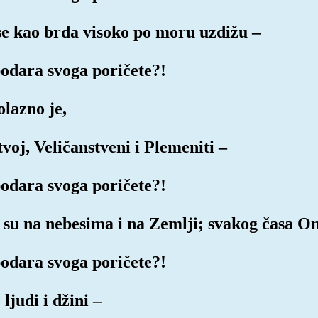
 se kao brda visoko po moru uzdižu –
podara svoga poričete?!
olazno je,
voj, Veličanstveni i Plemeniti –
podara svoga poričete?!
i su na nebesima i na Zemlji; svakog časa O
podara svoga poričete?!
ljudi i džini –