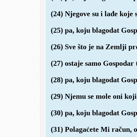
(24) Njegove su i lađe koje
(25) pa, koju blagodat Gos
(26) Sve što je na Zemlji pr
(27) ostaje samo Gospodar t
(28) pa, koju blagodat Gos
(29) Njemu se mole oni koj
(30) pa, koju blagodat Gos
(31) Polagaćete Mi račun, o 