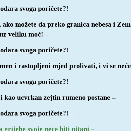
podara svoga poričete?!
i, ako možete da preko granica nebesa i Zeml
 uz veliku moć! –
podara svoga poričete?!
men i rastopljeni mjed prolivati, i vi se neć
podara svoga poričete?!
 i kao ucvrkan zejtin rumeno postane –
podara svoga poričete?! –
a grijehe svoje neće biti pitani –