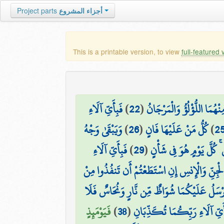
Project parts
أجزاء المشروع
This is a printable version, to view
full-featured 
فَبِأَيِّ آلَاءِ
)
22
(
نْهُمَا اللُّؤْلُؤُ وَالْمَرْجَانُ
وَيَبْقَىٰ وَجْهُ
)
26
(
كُلُّ مَنْ عَلَيْهَا فَانٍ
)
2
فَبِأَيِّ آلَاءِ
)
29
(
ۚ كُلَّ يَوْمٍ هُوَ فِي شَأْنٍ
لْجِنِّ وَالْإِنسِ إِنِ اسْتَطَعْتُمْ أَن تَنفُذُوا مِنْ
رْسَلُ عَلَيْكُمَا شُوَاظٌ مِّن نَّارٍ وَنُحَاسٌ فَلَا
فَيَوْمَئِذٍ
)
38
(
أَيِّ آلَاءِ رَبِّكُمَا تُكَذِّبَانِ