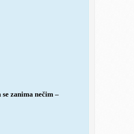
n se zanima nečim –