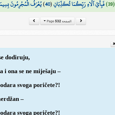
يُعْرَفُ الْمُجْرِمُونَ بِسِيمَاه
)
40
(
فَبِأَيِّ آلَاءِ رَبِّكُمَا تُكَذِّبَانِ
3
532
الصفحة Page
se dodiruju,
a i ona se ne miješaju –
podara svoga poričete?!
 merdžan –
podara svoga poričete?!