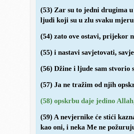
(53) Zar su to jedni drugima u
ljudi koji su u zlu svaku mjeru 
(54) zato ove ostavi, prijekor n
(55) i nastavi savjetovati, savje
(56) Džine i ljude sam stvorio
(57) Ja ne tražim od njih opsk
(58) opskrbu daje jedino Allah
(59) A nevjernike će stići kazna 
kao oni, i neka Me ne požuruj