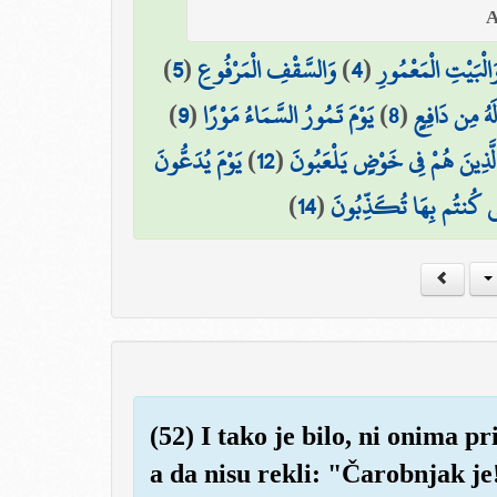
)
5
(
وَالسَّقْفِ الْمَرْفُوعِ
)
4
(
َالْبَيْتِ الْمَعْمُورِ
)
9
(
يَوْمَ تَمُورُ السَّمَاءُ مَوْرًا
)
8
(
لَهُ مِن دَافِعٍ
يَوْمَ يُدَعُّونَ
)
12
(
لَّذِينَ هُمْ فِي خَوْضٍ يَلْعَبُونَ
)
14
(
َّتِي كُنتُم بِهَا تُكَذِّبُونَ
(52) I tako je bilo, ni onima pr
a da nisu rekli: "Čarobnjak je!