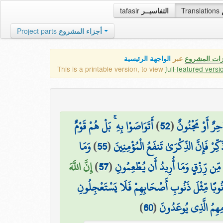
tafasir
التفاسيــر
Translations
Project parts
أجزاء المشروع
زات المشروع
عبر
الواجهة الرئيسية
This is a printable version, to view
full-featured versi
أَتَوَاصَوْا بِهِ ۚ بَلْ هُمْ قَوْمٌ
)
52
(
حِرٌ أَوْ مَجْنُونٌ
وَمَا
)
55
(
َكِّرْ فَإِنَّ الذِّكْرَىٰ تَنفَعُ الْمُؤْمِنِينَ
إِنَّ اللَّهَ
)
57
(
 مِّن رِّزْقٍ وَمَا أُرِيدُ أَن يُطْعِمُونِ
ذَنُوبًا مِّثْلَ ذَنُوبِ أَصْحَابِهِمْ فَلَا يَسْتَعْجِلُونِ
)
60
(
مِهِمُ الَّذِي يُوعَدُونَ