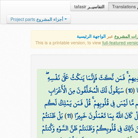
tafasir
التفاسيــر
Translations
Project parts
أجزاء المشروع
زات المشروع
عبر
الواجهة الرئيسية
This is a printable version, to view
full-featured versi
قَ أَيْدِيهِمْ ۚ فَمَن نَّكَثَ فَإِنَّمَا يَنكُثُ عَلَىٰ نَفْسِهِ
سَيَقُولُ لَكَ الْمُخَلَّفُونَ مِنَ الْأَعْرَابِ
)
10
(
ا
ِنَتِهِم مَّا لَيْسَ فِي قُلُوبِهِمْ ۚ قُلْ فَمَن يَمْلِكُ لَكُم
بَلْ ظَنَنتُمْ
)
11
(
َلْ كَانَ اللَّهُ بِمَا تَعْمَلُونَ خَبِيرًا
ِنَ ذَٰلِكَ فِي قُلُوبِكُمْ وَظَنَنتُمْ ظَنَّ السَّوْءِ وَكُنتُمْ