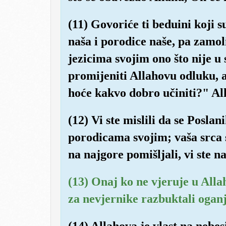
(11) Govoriće ti beduini koji s
naša i porodice naše, pa zamol
jezicima svojim ono što nije 
promijeniti Allahovu odluku, 
hoće kakvo dobro učiniti?" All
(12) Vi ste mislili da se Poslan
porodicama svojim; vaša srca s
na najgore pomišljali, vi ste 
(13) Onaj ko ne vjeruje u Alla
za nevjernike razbuktali oganj
(14) Allahova je vlast na neb