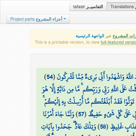
tafasir
التفاسيــر
Translations
Project parts
أجزاء المشروع
زات المشروع
عبر
الواجهة الرئيسية
This is a printable version, to view
full-featured versi
)
54
(
ُ اللَّهَ وَاشْهَدُوا أَنِّي بَرِيءٌ مِّمَّا تُشْرِكُونَ
كَّلْتُ عَلَى اللَّهِ رَبِّي وَرَبِّكُم ۚ مَّا مِن دَابَّةٍ إِلَّا هُوَ
ن تَوَلَّوْا فَقَدْ أَبْلَغْتُكُم مَّا أُرْسِلْتُ بِهِ إِلَيْكُمْ
وَلَمَّا جَاءَ أَمْرُنَا
)
57
(
بِّي عَلَىٰ كُلِّ شَيْءٍ حَفِيظٌ
وَتِلْكَ عَادٌ ۖ جَحَدُوا بِآيَاتِ
)
58
(
نْ عَذَابٍ غَلِيظٍ