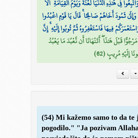
َأُتْبِعُوا فِي هَٰذِهِ الدُّنْيَا لَعْنَةً وَيَوْمَ الْقِيَامَةِ ۗ أَلَا
۞ ِلَىٰ ثَمُودَ أَخَاهُمْ صَالِحًا ۚ قَالَ يَا قَوْمِ اعْبُدُوا
َعْمَرَكُمْ فِيهَا فَاسْتَغْفِرُوهُ ثُمَّ تُوبُوا إِلَيْهِ ۚ إِنَّ
جُوًّا قَبْلَ هَٰذَا ۖ أَتَنْهَانَا أَن نَّعْبُدَ مَا يَعْبُدُ
ُونَا إِلَيْهِ مُرِيبٍ (62
(54) Mi kažemo samo to da te 
pogodilo." "Ja pozivam Allaha 