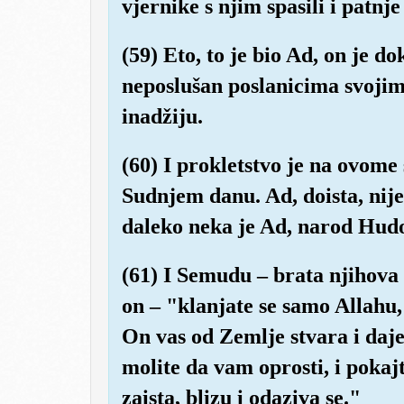
vjernike s njim spasili i patnje
(59) Eto, to je bio Ad, on je 
neposlušan poslanicima svojim,
inadžiju.
(60) I prokletstvo je na ovome s
Sudnjem danu. Ad, doista, nij
daleko neka je Ad, narod Hud
(61) I Semudu – brata njihova
on – "klanjate se samo Allahu
On vas od Zemlje stvara i daje
molite da vam oprosti, i pokaj
zaista, blizu i odaziva se."