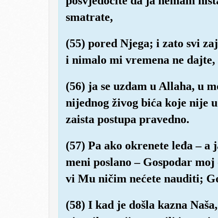
posvjedočite da ja nemam ništ
smatrate,
(55) pored Njega; i zato svi z
i nimalo mi vremena ne dajte,
(56) ja se uzdam u Allaha, u 
nijednog živog bića koje nije 
zaista postupa pravedno.
(57) Pa ako okrenete leđa – a 
meni poslano – Gospodar moj ć
vi Mu ničim nećete nauditi; G
(58) I kad je došla kazna Naš