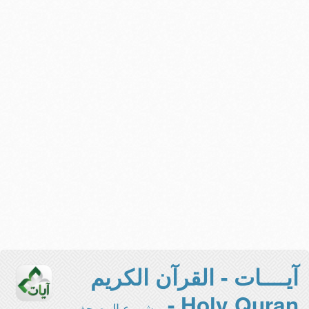
آيــــات - القرآن الكريم
Holy Quran -
مشروع المصحف