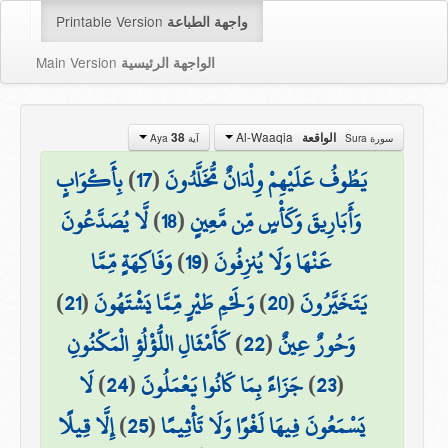
Printable Version
واجهة الطباعة
Main Version
الواجهة الرئيسية
Al-Waaqia
الواقعة
38
سورة Sura
آية Aya
يَطُوفُ عَلَيْهِمْ وِلْدَانٌ مُّخَلَّدُونَ
(
17
)
بِأَكْوَابٍ
وَأَبَارِيقَ وَكَأْسٍ مِّن مَّعِينٍ
(
18
)
لَّا يُصَدَّعُونَ
عَنْهَا وَلَا يُنزِفُونَ
(
19
)
وَفَاكِهَةٍ مِّمَّا
يَتَخَيَّرُونَ
(
20
)
وَلَحْمِ طَيْرٍ مِّمَّا يَشْتَهُونَ
(
21
)
وَحُورٌ عِينٌ
(
22
)
كَأَمْثَالِ اللُّؤْلُؤِ الْمَكْنُونِ
(
23
)
جَزَاءً بِمَا كَانُوا يَعْمَلُونَ
(
24
)
لَا
يَسْمَعُونَ فِيهَا لَغْوًا وَلَا تَأْثِيمًا
(
25
)
إِلَّا قِيلًا