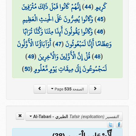
كَرِيمٍ
(
44
)
إِنَّهُمْ كَانُوا قَبْلَ ذَٰلِكَ مُتْرَفِينَ
(
45
)
وَكَانُوا يُصِرُّونَ عَلَى الْحِنثِ الْعَظِيمِ
(
46
)
وَكَانُوا يَقُولُونَ أَئِذَا مِتْنَا وَكُنَّا تُرَابًا
وَعِظَامًا أَإِنَّا لَمَبْعُوثُونَ
(
47
)
أَوَآبَاؤُنَا الْأَوَّلُونَ
(
48
)
قُلْ إِنَّ الْأَوَّلِينَ وَالْآخِرِينَ
(
49
)
لَمَجْمُوعُونَ إِلَىٰ مِيقَاتِ يَوْمٍ مَّعْلُومٍ
(
50
)
535
الصفحة Page
التفسير Tafsir (explication)
الطبري - Al-Tabari
لِّأَصْحَابِ الْيَمِينِ (38)