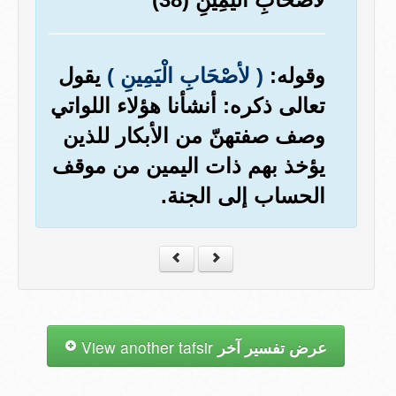
وقوله:
( لأصْحَابِ الْيَمِينِ )
يقول
تعالى ذكره: أنشأنا هؤلاء اللواتي
وصف صفتهنّ من الأبكار للذين
يؤخذ بهم ذات اليمين من موقف
الحساب إلى الجنة.
عرض تفسير آخر
View another tafsir