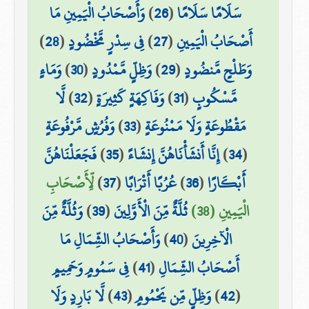
سَلَامًا سَلَامًا
(
26
)
وَأَصْحَابُ الْيَمِينِ مَا
أَصْحَابُ الْيَمِينِ
(
27
)
فِي سِدْرٍ مَّخْضُودٍ
(
28
)
وَطَلْحٍ مَّنضُودٍ
(
29
)
وَظِلٍّ مَّمْدُودٍ
(
30
)
وَمَاءٍ
مَّسْكُوبٍ
(
31
)
وَفَاكِهَةٍ كَثِيرَةٍ
(
32
)
لَّا
مَقْطُوعَةٍ وَلَا مَمْنُوعَةٍ
(
33
)
وَفُرُشٍ مَّرْفُوعَةٍ
(
34
)
إِنَّا أَنشَأْنَاهُنَّ إِنشَاءً
(
35
)
فَجَعَلْنَاهُنَّ
أَبْكَارًا
(
36
)
عُرُبًا أَتْرَابًا
(
37
)
لِّأَصْحَابِ
الْيَمِينِ (38)
ثُلَّةٌ مِّنَ الْأَوَّلِينَ
(
39
)
وَثُلَّةٌ مِّنَ
الْآخِرِينَ
(
40
)
وَأَصْحَابُ الشِّمَالِ مَا
أَصْحَابُ الشِّمَالِ
(
41
)
فِي سَمُومٍ وَحَمِيمٍ
(
42
)
وَظِلٍّ مِّن يَحْمُومٍ
(
43
)
لَّا بَارِدٍ وَلَا