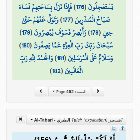
يَسْتَعْجِلُونَ
(
176
)
فَإِذَا نَزَلَ بِسَاحَتِهِمْ فَسَاءَ
صَبَاحُ الْمُنذَرِينَ
(
177
)
وَتَوَلَّ عَنْهُمْ حَتَّىٰ
حِينٍ
(
178
)
وَأَبْصِرْ فَسَوْفَ يُبْصِرُونَ
(
179
)
سُبْحَانَ رَبِّكَ رَبِّ الْعِزَّةِ عَمَّا يَصِفُونَ
(
180
)
وَسَلَامٌ عَلَى الْمُرْسَلِينَ
(
181
)
وَالْحَمْدُ لِلَّهِ رَبِّ
الْعَالَمِينَ
(
182
)
452
الصفحة Page
التفسير Tafsir (explication)
الطبري - Al-Tabari
أَمْ لَكُمْ سُلْطَانٌ مُّبِينٌ (156)