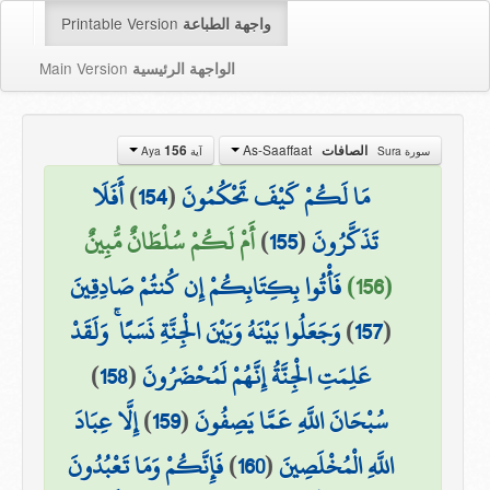
Printable Version
واجهة الطباعة
Main Version
الواجهة الرئيسية
As-Saaffaat
الصافات
156
سورة Sura
آية Aya
مَا لَكُمْ كَيْفَ تَحْكُمُونَ
(
154
)
أَفَلَا
تَذَكَّرُونَ
(
155
)
أَمْ لَكُمْ سُلْطَانٌ مُّبِينٌ
(156)
فَأْتُوا بِكِتَابِكُمْ إِن كُنتُمْ صَادِقِينَ
(
157
)
وَجَعَلُوا بَيْنَهُ وَبَيْنَ الْجِنَّةِ نَسَبًا ۚ وَلَقَدْ
عَلِمَتِ الْجِنَّةُ إِنَّهُمْ لَمُحْضَرُونَ
(
158
)
سُبْحَانَ اللَّهِ عَمَّا يَصِفُونَ
(
159
)
إِلَّا عِبَادَ
اللَّهِ الْمُخْلَصِينَ
(
160
)
فَإِنَّكُمْ وَمَا تَعْبُدُونَ