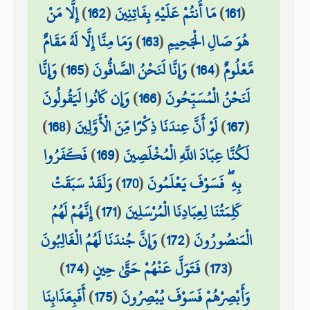
(
161
)
مَا أَنتُمْ عَلَيْهِ بِفَاتِنِينَ
(
162
)
إِلَّا مَنْ
هُوَ صَالِ الْجَحِيمِ
(
163
)
وَمَا مِنَّا إِلَّا لَهُ مَقَامٌ
مَّعْلُومٌ
(
164
)
وَإِنَّا لَنَحْنُ الصَّافُّونَ
(
165
)
وَإِنَّا
لَنَحْنُ الْمُسَبِّحُونَ
(
166
)
وَإِن كَانُوا لَيَقُولُونَ
(
167
)
لَوْ أَنَّ عِندَنَا ذِكْرًا مِّنَ الْأَوَّلِينَ
(
168
)
لَكُنَّا عِبَادَ اللَّهِ الْمُخْلَصِينَ
(
169
)
فَكَفَرُوا
بِهِ ۖ فَسَوْفَ يَعْلَمُونَ
(
170
)
وَلَقَدْ سَبَقَتْ
كَلِمَتُنَا لِعِبَادِنَا الْمُرْسَلِينَ
(
171
)
إِنَّهُمْ لَهُمُ
الْمَنصُورُونَ
(
172
)
وَإِنَّ جُندَنَا لَهُمُ الْغَالِبُونَ
(
173
)
فَتَوَلَّ عَنْهُمْ حَتَّىٰ حِينٍ
(
174
)
وَأَبْصِرْهُمْ فَسَوْفَ يُبْصِرُونَ
(
175
)
أَفَبِعَذَابِنَا