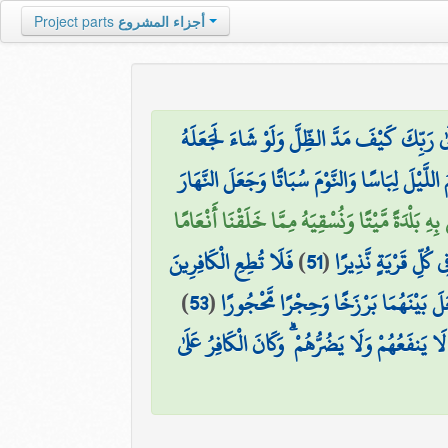
أجزاء المشروع
Project parts
ِلَىٰ رَبِّكَ كَيْفَ مَدَّ الظِّلَّ وَلَوْ شَاءَ لَجَعَلَهُ
َّيْلَ لِبَاسًا وَالنَّوْمَ سُبَاتًا وَجَعَلَ النَّهَارَ
 بِهِ بَلْدَةً مَّيْتًا وَنُسْقِيَهُ مِمَّا خَلَقْنَا أَنْعَامًا
ِي كُلِّ قَرْيَةٍ نَّذِيرًا
(
51
)
فَلَا تُطِعِ الْكَافِرِينَ
 بَيْنَهُمَا بَرْزَخًا وَحِجْرًا مَّحْجُورًا
(
53
)
 يَنفَعُهُمْ وَلَا يَضُرُّهُمْ ۗ وَكَانَ الْكَافِرُ عَلَىٰ