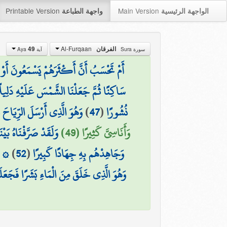
Printable Version
Main Version
الواجهة الرئيسية
واجهة الطباعة
Al-Furqaan
الفرقان
49
سورة Sura
آية Aya
أَمْ تَحْسَبُ أَنَّ أَكْثَرَهُمْ يَسْمَعُونَ أَوْ يَ
سَاكِنًا ثُمَّ جَعَلْنَا الشَّمْسَ عَلَيْهِ دَلِيل
نُشُورًا
(
47
)
وَهُوَ الَّذِي أَرْسَلَ الرِّيَاحَ ب
وَأَنَاسِيَّ كَثِيرًا (49)
وَلَقَدْ صَرَّفْنَاهُ بَيْ
وَجَاهِدْهُم بِهِ جِهَادًا كَبِيرًا
(
52
)
۞ وَ
وَهُوَ الَّذِي خَلَقَ مِنَ الْمَاءِ بَشَرًا فَجَعَلَه