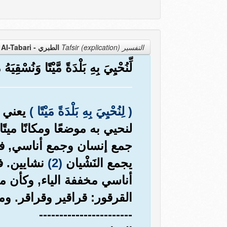
التفسير Tafsir (explication)
الطبري - Al-Tabari
لِّنُحْيِيَ بِهِ بَلْدَةً مَّيْتًا وَنُسْقِيَهُ 
( لِنُحْيِيَ بِهِ بَلْدَةً مَيْتًا )
يعني أ
لنحيي به موضعًا ومكانًا ميتًا
جمع إنسان وجمع أناسي, فجع
يجمع النَشْيان
(2)
نشايين. ف
أناسي مخففة الياء, وكأن م
القرقور: قراقير وقراقر. و
-----------------------