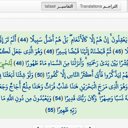
التراجــم
Translations
التفاسيــر
tafasir
عْقِلُونَ ۚ إِنْ هُمْ إِلَّا كَالْأَنْعَامِ ۖ بَلْ هُمْ أَضَلُّ سَبِيلًا
(
44
)
أَلَمْ تَرَ إ
ًا
(
45
)
ثُمَّ قَبَضْنَاهُ إِلَيْنَا قَبْضًا يَسِيرًا
(
46
)
وَهُوَ الَّذِي جَعَلَ لَكُمُ الل
ُشْرًا بَيْنَ يَدَيْ رَحْمَتِهِ ۚ وَأَنزَلْنَا مِنَ السَّمَاءِ مَاءً طَهُورًا
(
48
)
لِّنُحْيِيَ
نَهُمْ لِيَذَّكَّرُوا فَأَبَىٰ أَكْثَرُ النَّاسِ إِلَّا كُفُورًا
(
50
)
وَلَوْ شِئْنَا لَبَعَثْنَا ف
هُوَ الَّذِي مَرَجَ الْبَحْرَيْنِ هَٰذَا عَذْبٌ فُرَاتٌ وَهَٰذَا مِلْحٌ أُجَاجٌ وَجَعَلَ
ُ نَسَبًا وَصِهْرًا ۗ وَكَانَ رَبُّكَ قَدِيرًا
(
54
)
وَيَعْبُدُونَ مِن دُونِ اللَّهِ مَا لَا
رَبِّهِ ظَهِيرًا
(
55
)