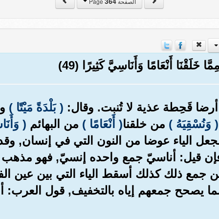
364
الصفحة Page
مِمَّا خَلَقْنَا أَنْعَامًا وَأَنَاسِيَّ كَثِيرًا (49)
رضا قَحِطة عذية لا تُنبت. وقال:
( بَلْدَةً مَيْتًا )
ول
( وَنُسْقِيَهُ )
من خلقنا
( أَنْعَامًا )
من البهائم
( وَأَنَا
ل الياء عوضا من النون التي في إنسان, وقد 
إن قيل: أناسيّ جمع واحده إنسيّ, فهو مذهب 
ن جمع ذلك كذلك أسقط الياء التي بين عين الف
مما يصحح جمعهم إياه بالتخفيف, قول العرب: أن