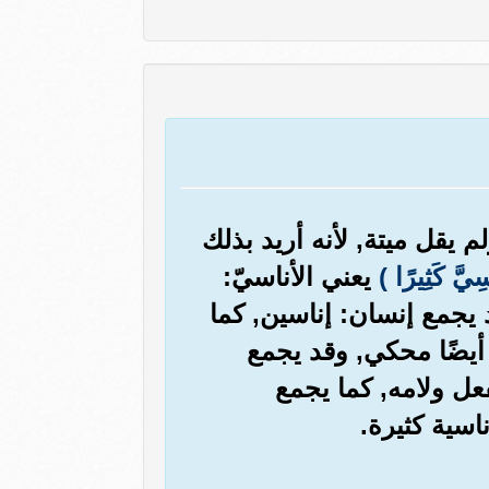
م يقل ميتة, لأنه أريد بذلك
سِيَّ كَثِيرًا )
يعني الأناسيّ:
يجمع إنسان: إناسين, كما
أيضًا محكي, وقد يجمع
عل ولامه, كما يجمع
اسية كثيرة.