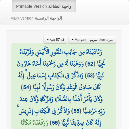
Printable Version
واجهة الطباعة
Main Version
الواجهة الرئيسية
Maryam
مريم
57
سورة Sura
آية Aya
وَنَادَيْنَاهُ مِن جَانِبِ الطُّورِ الْأَيْمَنِ وَقَرَّبْنَاهُ
نَجِيًّا
(
52
)
وَوَهَبْنَا لَهُ مِن رَّحْمَتِنَا أَخَاهُ هَارُونَ
نَبِيًّا
(
53
)
وَاذْكُرْ فِي الْكِتَابِ إِسْمَاعِيلَ ۚ إِنَّهُ
كَانَ صَادِقَ الْوَعْدِ وَكَانَ رَسُولًا نَّبِيًّا
(
54
)
وَكَانَ يَأْمُرُ أَهْلَهُ بِالصَّلَاةِ وَالزَّكَاةِ وَكَانَ عِندَ
رَبِّهِ مَرْضِيًّا
(
55
)
وَاذْكُرْ فِي الْكِتَابِ إِدْرِيسَ ۚ
إِنَّهُ كَانَ صِدِّيقًا نَّبِيًّا
(
56
)
وَرَفَعْنَاهُ مَكَانًا