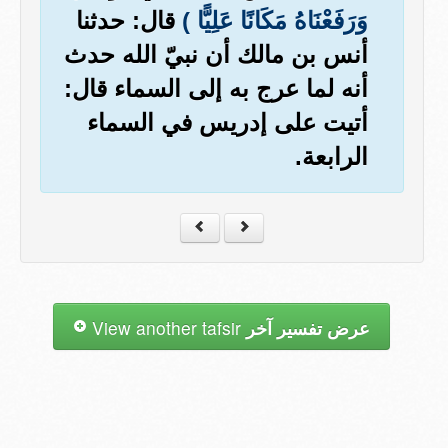
وَرَفَعْنَاهُ مَكَانًا عَلِيًّا )
قال: حدثنا
أنس بن مالك أن نبيّ الله حدث
أنه لما عرج به إلى السماء قال:
أتيت على إدريس في السماء
الرابعة.
عرض تفسير آخر
View another tafsir