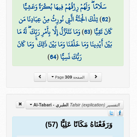
سَلَامًا ۖ وَلَهُمْ رِزْقُهُمْ فِيهَا بُكْرَةً وَعَشِيًّا
(
62
)
تِلْكَ الْجَنَّةُ الَّتِي نُورِثُ مِنْ عِبَادِنَا مَن
كَانَ تَقِيًّا
(
63
)
وَمَا نَتَنَزَّلُ إِلَّا بِأَمْرِ رَبِّكَ ۖ لَهُ مَا
بَيْنَ أَيْدِينَا وَمَا خَلْفَنَا وَمَا بَيْنَ ذَٰلِكَ ۚ وَمَا كَانَ
رَبُّكَ نَسِيًّا
(
64
)
309
الصفحة Page
التفسير Tafsir (explication)
الطبري - Al-Tabari
وَرَفَعْنَاهُ مَكَانًا عَلِيًّا (57)