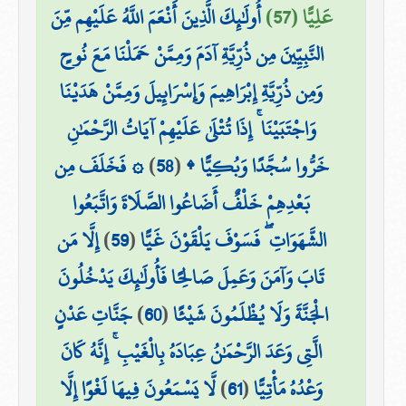
عَلِيًّا (57)
أُولَٰئِكَ الَّذِينَ أَنْعَمَ اللَّهُ عَلَيْهِم مِّنَ
النَّبِيِّينَ مِن ذُرِّيَّةِ آدَمَ وَمِمَّنْ حَمَلْنَا مَعَ نُوحٍ
وَمِن ذُرِّيَّةِ إِبْرَاهِيمَ وَإِسْرَائِيلَ وَمِمَّنْ هَدَيْنَا
وَاجْتَبَيْنَا ۚ إِذَا تُتْلَىٰ عَلَيْهِمْ آيَاتُ الرَّحْمَٰنِ
خَرُّوا سُجَّدًا وَبُكِيًّا ۩
(
58
)
۞ فَخَلَفَ مِن
بَعْدِهِمْ خَلْفٌ أَضَاعُوا الصَّلَاةَ وَاتَّبَعُوا
الشَّهَوَاتِ ۖ فَسَوْفَ يَلْقَوْنَ غَيًّا
(
59
)
إِلَّا مَن
تَابَ وَآمَنَ وَعَمِلَ صَالِحًا فَأُولَٰئِكَ يَدْخُلُونَ
الْجَنَّةَ وَلَا يُظْلَمُونَ شَيْئًا
(
60
)
جَنَّاتِ عَدْنٍ
الَّتِي وَعَدَ الرَّحْمَٰنُ عِبَادَهُ بِالْغَيْبِ ۚ إِنَّهُ كَانَ
وَعْدُهُ مَأْتِيًّا
(
61
)
لَّا يَسْمَعُونَ فِيهَا لَغْوًا إِلَّا