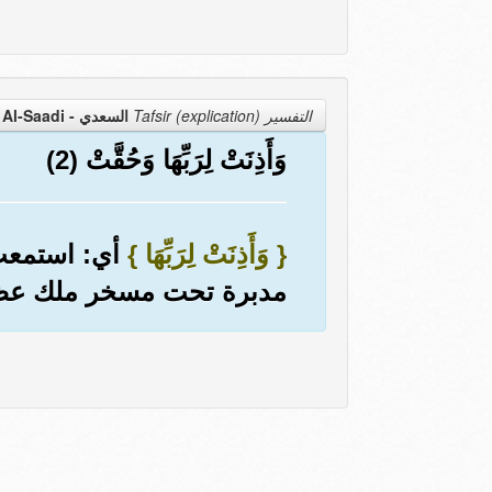
التفسير Tafsir (explication)
السعدي - Al-Saadi
وَأَذِنَتْ لِرَبِّهَا وَحُقَّتْ (2)
{ وَأَذِنَتْ لِرَبِّهَا }
أي: استمعت 
مدبرة تحت مسخر ملك عظيم