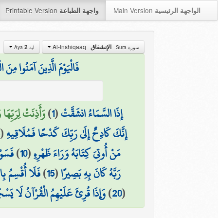
Printable Version
Main Version
الواجهة الرئيسية
واجهة الطباعة
Al-Inshiqaaq
الإنشقاق
2
سورة Sura
آية Aya
فَالْيَوْمَ الَّذِينَ آمَنُوا مِنَ
إِذَا السَّمَاءُ انشَقَّتْ
(
1
)
وَأَذِنَتْ لِرَبِّهَا 
إِنَّكَ كَادِحٌ إِلَىٰ رَبِّكَ كَدْحًا فَمُلَاقِيهِ
(
مَنْ أُوتِيَ كِتَابَهُ وَرَاءَ ظَهْرِهِ
(
10
)
فَسَوْ
رَبَّهُ كَانَ بِهِ بَصِيرًا
(
15
)
فَلَا أُقْسِمُ بِا
(
20
)
وَإِذَا قُرِئَ عَلَيْهِمُ الْقُرْآنُ لَا يَ