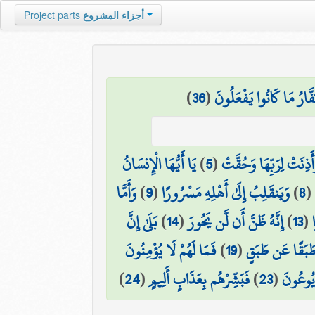
أجزاء المشروع
Project parts
َّارُ مَا كَانُوا يَفْعَلُونَ
(
36
)
أَذِنَتْ لِرَبِّهَا وَحُقَّتْ
(
5
)
يَا أَيُّهَا الْإِنسَانُ
(
8
)
وَيَنقَلِبُ إِلَىٰ أَهْلِهِ مَسْرُورًا
(
9
)
وَأَمَّا
(
13
)
إِنَّهُ ظَنَّ أَن لَّن يَحُورَ
(
14
)
بَلَىٰ إِنَّ
 طَبَقًا عَن طَبَقٍ
(
19
)
فَمَا لَهُمْ لَا يُؤْمِنُونَ
ا يُوعُونَ
(
23
)
فَبَشِّرْهُم بِعَذَابٍ أَلِيمٍ
(
24
)