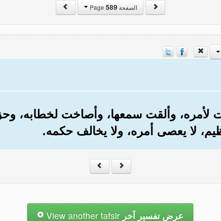
589
الصفحة Page
لأمره، وألقت سمعها، وأصاخت لخطابه، وحق 
، لا يعصى أمره، ولا يخالف حكمه.
عرض تفسير آخر
View another tafsir