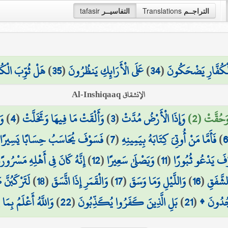
التراجــم
Translations
التفاسيــر
tafasir
 الْكُفَّارِ يَضْحَكُونَ
(
34
)
عَلَى الْأَرَائِكِ يَنظُرُونَ
(
35
)
هَلْ ثُوِّبَ الْكُف
الإنشقاق Al-Inshiqaaq
وَحُقَّتْ (2)
وَإِذَا الْأَرْضُ مُدَّتْ
(
3
)
وَأَلْقَتْ مَا فِيهَا وَتَخَلَّتْ
(
4
)
وَ
6
)
فَأَمَّا مَنْ أُوتِيَ كِتَابَهُ بِيَمِينِهِ
(
7
)
فَسَوْفَ يُحَاسَبُ حِسَابًا يَسِيرًا
فَ يَدْعُو ثُبُورًا
(
11
)
وَيَصْلَىٰ سَعِيرًا
(
12
)
إِنَّهُ كَانَ فِي أَهْلِهِ مَسْرُورًا
لشَّفَقِ
(
16
)
وَاللَّيْلِ وَمَا وَسَقَ
(
17
)
وَالْقَمَرِ إِذَا اتَّسَقَ
(
18
)
لَتَرْكَبُنَّ
سْجُدُونَ ۩
(
21
)
بَلِ الَّذِينَ كَفَرُوا يُكَذِّبُونَ
(
22
)
وَاللَّهُ أَعْلَمُ بِمَ