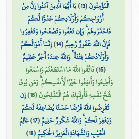
الْمُؤْمِنُونَ
(
13
)
يَا أَيُّهَا الَّذِينَ آمَنُوا إِنَّ مِنْ
أَزْوَاجِكُمْ وَأَوْلَادِكُمْ عَدُوًّا لَّكُمْ
فَاحْذَرُوهُمْ ۚ وَإِن تَعْفُوا وَتَصْفَحُوا وَتَغْفِرُوا
فَإِنَّ اللَّهَ غَفُورٌ رَّحِيمٌ
(
14
)
إِنَّمَا أَمْوَالُكُمْ
وَأَوْلَادُكُمْ فِتْنَةٌ ۚ وَاللَّهُ عِندَهُ أَجْرٌ عَظِيمٌ
(
15
)
فَاتَّقُوا اللَّهَ مَا اسْتَطَعْتُمْ وَاسْمَعُوا
وَأَطِيعُوا وَأَنفِقُوا خَيْرًا لِّأَنفُسِكُمْ ۗ وَمَن يُوقَ
شُحَّ نَفْسِهِ فَأُولَٰئِكَ هُمُ الْمُفْلِحُونَ (16)
إِن
تُقْرِضُوا اللَّهَ قَرْضًا حَسَنًا يُضَاعِفْهُ لَكُمْ
وَيَغْفِرْ لَكُمْ ۚ وَاللَّهُ شَكُورٌ حَلِيمٌ
(
17
)
عَالِمُ
الْغَيْبِ وَالشَّهَادَةِ الْعَزِيزُ الْحَكِيمُ
(
18
)