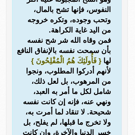
النفوس، فإنها تشح بالمال،
وتحب وجوده، وتكره خروجه
من اليد غاية الكراهة.
فمن وقاه الله شر شح نفسه
بأن سمحت نفسه بالإنفاق النافع
لها
{ فَأُولَئِكَ هُمُ الْمُفْلِحُونَ }
لأنهم أدركوا المطلوب، ونجوا
من المرهوب، بل لعل ذلك،
شامل لكل ما أمر به العبد،
ونهي عنه، فإنه إن كانت نفسه
شحيحة. لا تنقاد لما أمرت به،
ولا تخرج ما قبلها، لم يفلح، بل
خسر الدنيا والآخرة، وإن كانت