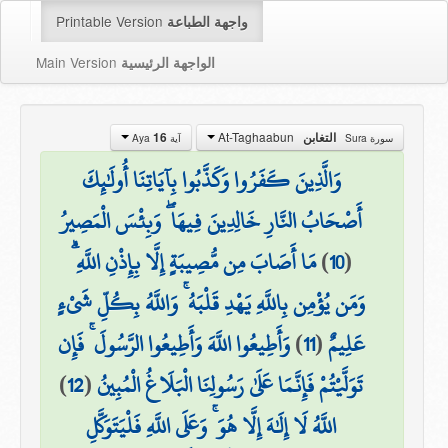
Printable Version
واجهة الطباعة
Main Version
الواجهة الرئيسية
At-Taghaabun
التغابن
16
سورة Sura
آية Aya
وَالَّذِينَ كَفَرُوا وَكَذَّبُوا بِآيَاتِنَا أُولَٰئِكَ
أَصْحَابُ النَّارِ خَالِدِينَ فِيهَا ۖ وَبِئْسَ الْمَصِيرُ
(
10
)
مَا أَصَابَ مِن مُّصِيبَةٍ إِلَّا بِإِذْنِ اللَّهِ ۗ
وَمَن يُؤْمِن بِاللَّهِ يَهْدِ قَلْبَهُ ۚ وَاللَّهُ بِكُلِّ شَيْءٍ
عَلِيمٌ
(
11
)
وَأَطِيعُوا اللَّهَ وَأَطِيعُوا الرَّسُولَ ۚ فَإِن
تَوَلَّيْتُمْ فَإِنَّمَا عَلَىٰ رَسُولِنَا الْبَلَاغُ الْمُبِينُ
(
12
)
اللَّهُ لَا إِلَٰهَ إِلَّا هُوَ ۚ وَعَلَى اللَّهِ فَلْيَتَوَكَّلِ