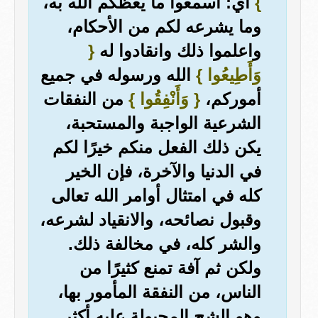
}
أي: اسمعوا ما يعظكم الله به،
وما يشرعه لكم من الأحكام،
واعلموا ذلك وانقادوا له
{
وَأَطِيعُوا }
الله ورسوله في جميع
أموركم،
{ وَأَنْفِقُوا }
من النفقات
الشرعية الواجبة والمستحبة،
يكن ذلك الفعل منكم خيرًا لكم
في الدنيا والآخرة، فإن الخير
كله في امتثال أوامر الله تعالى
وقبول نصائحه، والانقياد لشرعه،
والشر كله، في مخالفة ذلك.
ولكن ثم آفة تمنع كثيرًا من
الناس، من النفقة المأمور بها،
وهو الشح المجبولة عليه أكثر