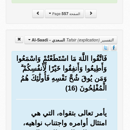
557
الصفحة Page
التفسير Tafsir (explication)
السعدي - Al-Saadi
فَاتَّقُوا اللَّهَ مَا اسْتَطَعْتُمْ وَاسْمَعُوا
وَأَطِيعُوا وَأَنفِقُوا خَيْرًا لِّأَنفُسِكُمْ ۗ
وَمَن يُوقَ شُحَّ نَفْسِهِ فَأُولَٰئِكَ هُمُ
الْمُفْلِحُونَ (16)
يأمر تعالى بتقواه، التي هي
امتثال أوامره واجتناب نواهيه،