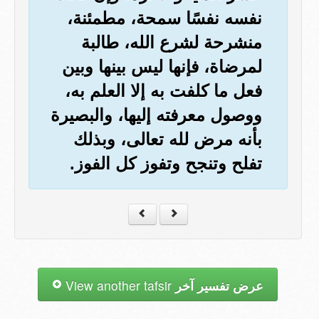
نفسه نفسًا سمحة، مطمئنة،
منشرحة لشرع الله، طالبة
لمرضاة، فإنها ليس بينها وبين
فعل ما كلفت به إلا العلم به،
ووصول معرفته إليها، والبصيرة
بأنه مرض لله تعالى، وبذلك
تفلح وتنجح وتفوز كل الفوز.
عرض تفسير آخر
View another tafsir