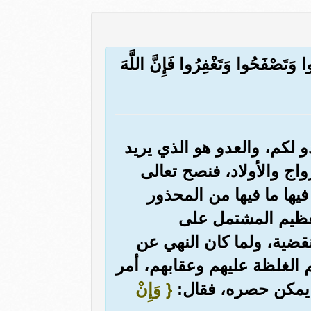
ُوا وَتَصْفَحُوا وَتَغْفِرُوا فَإِنَّ اللَّهَ
و لكم، والعدو هو الذي يريد
ج والأولاد، فنصح تعالى
فيها ما فيها من المحذور
لعظيم المشتمل على
منقضية، ولما كان النهي عن
م الغلظة عليهم وعقابهم، أمر
ا يمكن حصره، فقال:
{ وَإِنْ