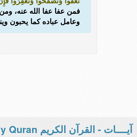
تَعْفُوا وَتَصْفَحُوا وَتَغْفِرُوا فَإِنّ
فمن عفا عفا الله عنه، ومن
وعامل عباده كما يحبون وينف
آيــــات - القرآن الكريم Holy Quran -