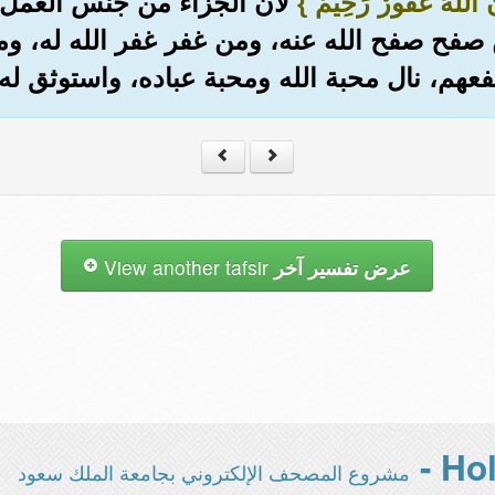
َ اللَّهَ غَفُورٌ رَحِيمٌ }
لأن الجزاء من جنس العمل.
 صفح صفح الله عنه، ومن غفر غفر الله له، وم
عهم، نال محبة الله ومحبة عباده، واستوثق له 
عرض تفسير آخر
View another tafsir
مشروع المصحف الإلكتروني بجامعة الملك سعود