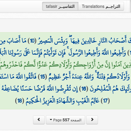
التراجــم
Translations
التفاسيــر
tafasir
ئِكَ أَصْحَابُ النَّارِ خَالِدِينَ فِيهَا ۖ وَبِئْسَ الْمَصِيرُ
(
10
)
مَا أَصَابَ مِن مُّ
)
وَأَطِيعُوا اللَّهَ وَأَطِيعُوا الرَّسُولَ ۚ فَإِن تَوَلَّيْتُمْ فَإِنَّمَا عَلَىٰ رَسُولِنَا الْبَ
الَّذِينَ آمَنُوا إِنَّ مِنْ أَزْوَاجِكُمْ وَأَوْلَادِكُمْ عَدُوًّا لَّكُمْ فَاحْذَرُوهُمْ ۚ
 وَأَوْلَادُكُمْ فِتْنَةٌ ۚ وَاللَّهُ عِندَهُ أَجْرٌ عَظِيمٌ
(
15
)
فَاتَّقُوا اللَّهَ مَا اسْت
لَٰئِكَ هُمُ الْمُفْلِحُونَ
(
16
)
إِن تُقْرِضُوا اللَّهَ قَرْضًا حَسَنًا يُضَاعِفْهُ ل
(
17
)
عَالِمُ الْغَيْبِ وَالشَّهَادَةِ الْعَزِيزُ الْحَكِيمُ
(
18
)
557
الصفحة Page