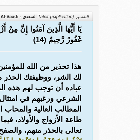
التفسير Tafsir (explication)
السعدي - Al-Saadi
يَا أَيُّهَا الَّذِينَ آمَنُوا إِنَّ مِنْ أ
غَفُورٌ رَّحِيمٌ (14)
هذا تحذير من الله للمؤمنين
لك الشر، ووظيفتك الحذر م
عباده أن توجب لهم هذه المح
الشرعي ورغبهم في امتثال 
المطالب العالية والمحاب الغ
طاعة الأزواج والأولاد، فيم
تعالى بالحذر منهم، والصفح