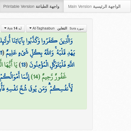
Printable Version
Main Version
الواجهة الرئيسية
واجهة الطباعة
At-Taghaabun
التغابن
14
سورة Sura
آية Aya
وَالَّذِينَ كَفَرُوا وَكَذَّبُوا بِآيَاتِنَا أُولَٰ
يَهْدِ قَلْبَهُ ۚ وَاللَّهُ بِكُلِّ شَيْءٍ عَلِيمٌ
(
11
اللَّهِ فَلْيَتَوَكَّلِ الْمُؤْمِنُونَ
(
13
)
يَا أَيُّهَا 
غَفُورٌ رَّحِيمٌ (14)
إِنَّمَا أَمْوَالُكُمْ
لِّأَنفُسِكُمْ ۗ وَمَن يُوقَ شُحَّ نَفْسِهِ فَأُو