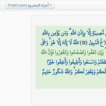
أجزاء المشروع
Project parts
صِيبَةٍ إِلَّا بِإِذْنِ اللَّهِ ۗ وَمَن يُؤْمِن بِاللَّهِ
لَاغُ الْمُبِينُ
(
12
)
اللَّهُ لَا إِلَٰهَ إِلَّا هُوَ ۚ وَعَلَى
 وَإِن تَعْفُوا وَتَصْفَحُوا وَتَغْفِرُوا فَإِنَّ اللَّهَ
َطَعْتُمْ وَاسْمَعُوا وَأَطِيعُوا وَأَنفِقُوا خَيْرًا
َكُمْ وَيَغْفِرْ لَكُمْ ۚ وَاللَّهُ شَكُورٌ حَلِيمٌ