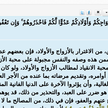
َزْوَاجِكُمْ وَأَوْلَادِكُمْ عَدُوًّا لَّكُمْ فَاحْذَرُوهُمْ ۚ وَإِن تَعْف
، من الاغترار بالأزواج والأولاد، فإن بعضهم عد
من هذه وصفه والنفس مجبولة على محبة الأزوا
بة الانقياد لمطالب الأزواج والأولاد، ولو كان 
أوامره، وتقديم مرضاته بما عنده من الأجر ا
الية، وأن يؤثروا الآخرة على الدنيا الفانية ال
ا هو ضرر على العبد، والتحذير من ذلك، قد يوه
 عنهم والعفو، فإن في ذلك، من المصالح ما ل