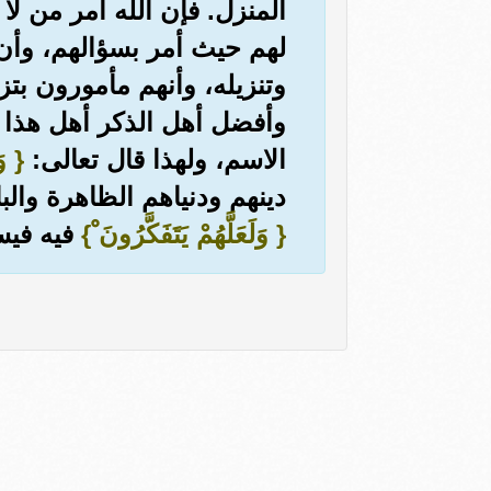
المنزل. فإن الله أمر من لا
لهم حيث أمر بسؤالهم، وأن 
وتنزيله، وأنهم مأمورون بت
وأفضل أهل الذكر أهل هذا ا
الاسم، ولهذا قال تعالى:
{ وَأ
دينهم ودنياهم الظاهرة والب
{ وَلَعَلَّهُمْ يَتَفَكَّرُونَ ْ}
فيه فيس