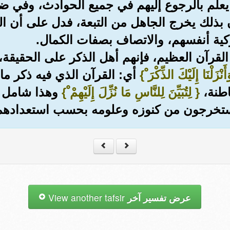
 يعلم بالرجوع إليهم في جميع الحوادث، وفي ضم
بذلك يخرج الجاهل من التبعة، فدل على أن الل
زكية أنفسهم، والاتصاف بصفات الكمال.
لقرآن العظيم، فإنهم أهل الذكر على الحقيقة،
َنْزَلْنَا إِلَيْكَ الذِّكْرَ ْ}
أي: القرآن الذي فيه ذكر ما ي
اطنة،
{ لِتُبَيِّنَ لِلنَّاسِ مَا نُزِّلَ إِلَيْهِمْ ْ}
وهذا شامل لت
تخرجون من كنوزه وعلومه بحسب استعدادهم و
عرض تفسير آخر
View another tafsir