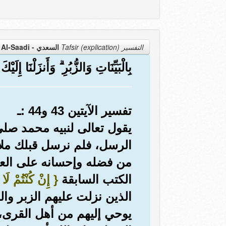
التفسير Tafsir (explication)
السعدي - Al-Saadi
بِالْبَيِّنَاتِ وَالزُّبُرِ ۗ وَأَنزَلْنَا إِلَيْك
تفسير الآيتين 43 و44 :ـ
يقول تعالى لنبيه محمد صلى
الرسل، فلم نرسل قبلك ملائ
من فضله وإحسانه على العب
الكتب السابقة
{ إِنْ كُنْتُمْ لَا 
الذين نزلت عليهم الزبر وال
يوحي إليهم من أهل القرى، و