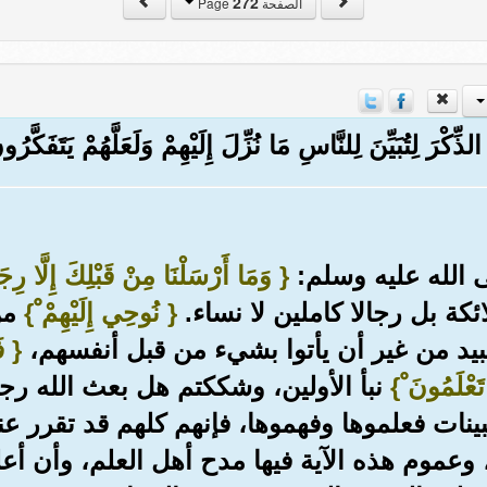
272
الصفحة Page
َ الذِّكْرَ لِتُبَيِّنَ لِلنَّاسِ مَا نُزِّلَ إِلَيْهِمْ وَلَعَلَّهُمْ يَتَفَكَّرُونَ
 الله عليه وسلم:
{ وَمَا أَرْسَلْنَا مِنْ قَبْلِكَ إِلَّا رِجَا
كة بل رجالا كاملين لا نساء.
{ نُوحِي إِلَيْهِمْ ْ}
من 
يد من غير أن يأتوا بشيء من قبل أنفسهم،
{ فَ
تَعْلَمُونَ ْ}
نبأ الأولين، وشككتم هل بعث الله رجا
بينات فعلموها وفهموها، فإنهم كلهم قد تقرر عند
عموم هذه الآية فيها مدح أهل العلم، وأن أعلى