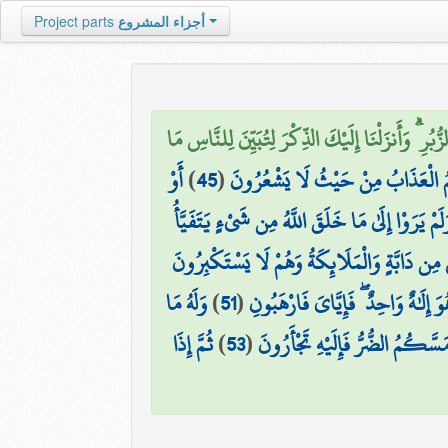
أجزاء المشروع
Project parts
زُّبُرِ ۗ وَأَنزَلْنَا إِلَيْكَ الذِّكْرَ لِتُبَيِّنَ لِلنَّاسِ مَا
َهُمُ الْعَذَابُ مِنْ حَيْثُ لَا يَشْعُرُونَ
(
45
)
أَوْ
َلَمْ يَرَوْا إِلَىٰ مَا خَلَقَ اللَّهُ مِن شَيْءٍ يَتَفَيَّأُ
مِن دَابَّةٍ وَالْمَلَائِكَةُ وَهُمْ لَا يَسْتَكْبِرُونَ
ُوَ إِلَٰهٌ وَاحِدٌ ۖ فَإِيَّايَ فَارْهَبُونِ
(
51
)
وَلَهُ مَا
مَسَّكُمُ الضُّرُّ فَإِلَيْهِ تَجْأَرُونَ
(
53
)
ثُمَّ إِذَا