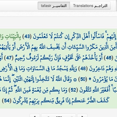
التراجــم
Translations
التفاسيــر
tafasir
ِلَيْهِمْ ۚ فَاسْأَلُوا أَهْلَ الذِّكْرِ إِن كُنتُمْ لَا تَعْلَمُونَ
(
43
)
بِالْبَيِّنَاتِ وَال
َأَمِنَ الَّذِينَ مَكَرُوا السَّيِّئَاتِ أَن يَخْسِفَ اللَّهُ بِهِمُ الْأَرْضَ أَوْ يَأْتِي
َ
(
46
)
أَوْ يَأْخُذَهُمْ عَلَىٰ تَخَوُّفٍ فَإِنَّ رَبَّكُمْ لَرَءُوفٌ رَّحِيمٌ
(
47
)
أَو
َّهِ وَهُمْ دَاخِرُونَ
(
48
)
وَلِلَّهِ يَسْجُدُ مَا فِي السَّمَاوَاتِ وَمَا فِي الْأَرْضِ 
ُونَ مَا يُؤْمَرُونَ ۩
(
50
)
۞ وَقَالَ اللَّهُ لَا تَتَّخِذُوا إِلَٰهَيْنِ اثْنَيْنِ ۖ إِنَّمَا ه
ۚ أَفَغَيْرَ اللَّهِ تَتَّقُونَ
(
52
)
وَمَا بِكُم مِّن نِّعْمَةٍ فَمِنَ اللَّهِ ۖ ثُمَّ إِذَا 
كَشَفَ الضُّرَّ عَنكُمْ إِذَا فَرِيقٌ مِّنكُم بِرَبِّهِمْ يُشْرِكُونَ
(
54
)