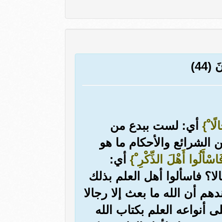
 (44)
لًا ْ}
أي: لست ببدع من
الشرائع والأحكام ما هو
اسْأَلُوا أَهْلَ الذِّكْرِ ْ}
أي:
لا؟ فاسألوا أهل العلم بذلك
هم أن الله ما بعث إلا رجالا
 أنواعه العلم بكتاب الله