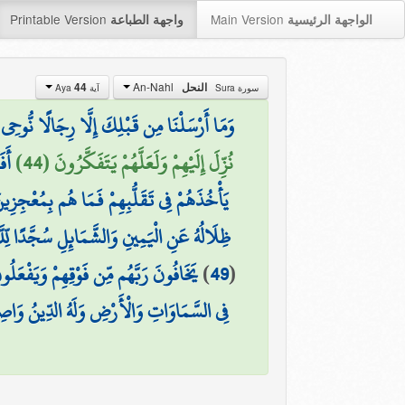
Printable Version
Main Version
الواجهة الرئيسية
واجهة الطباعة
An-Nahl
النحل
44
سورة Sura
آية Aya
وَمَا أَرْسَلْنَا مِن قَبْلِكَ إِلَّا رِجَالًا نُّوحِي إ
نُزِّلَ إِلَيْهِمْ وَلَعَلَّهُمْ يَتَفَكَّرُونَ (44)
أَف
يَأْخُذَهُمْ فِي تَقَلُّبِهِمْ فَمَا هُم بِمُعْجِزِين
ظِلَالُهُ عَنِ الْيَمِينِ وَالشَّمَائِلِ سُجَّدًا لِّل
(
49
)
يَخَافُونَ رَبَّهُم مِّن فَوْقِهِمْ وَيَفْعَل
فِي السَّمَاوَاتِ وَالْأَرْضِ وَلَهُ الدِّينُ وَاصِبًا 