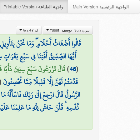
Printable Version
Main Version
الواجهة الرئيسية
واجهة الطباعة
Yusuf
يوسف
47
سورة Sura
آية Aya
قَالُوا أَضْغَاثُ أَحْلَامٍ ۖ وَمَا نَحْنُ بِتَأْوِيلِ 
أَيُّهَا الصِّدِّيقُ أَفْتِنَا فِي سَبْعِ بَقَرَات
(
46
)
قَالَ تَزْرَعُونَ سَبْعَ سِنِينَ دَأَبًا فَم
قَدَّمْتُمْ لَهُنَّ إِلَّا قَلِيلًا مِّمَّا تُحْصِنُونَ
(
الرَّسُولُ قَالَ ارْجِعْ إِلَىٰ رَبِّكَ فَاسْأَلْهُ مَا ب
نَّفْسِهِ ۚ قُلْنَ حَاشَ لِلَّهِ مَا عَلِمْنَا عَلَي