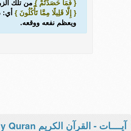
{ فَمَا حَصَدْتُمْ }
من تلك الز
{ إِلَّا قَلِيلًا مِمَّا تَأْكُلُونَ }
أي: د
ويعظم نفعه ووقعه.
آيــــات - القرآن الكريم Holy Quran -