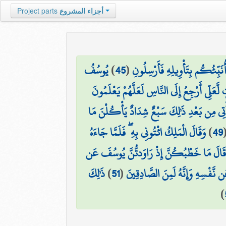
أجزاء المشروع
Project parts
 أُنَبِّئُكُم بِتَأْوِيلِهِ فَأَرْسِلُونِ
(
45
)
يُوسُفُ
َلِّي أَرْجِعُ إِلَى النَّاسِ لَعَلَّهُمْ يَعْلَمُونَ
َأْتِي مِن بَعْدِ ذَٰلِكَ سَبْعٌ شِدَادٌ يَأْكُلْنَ مَا
49
)
وَقَالَ الْمَلِكُ ائْتُونِي بِهِ ۖ فَلَمَّا جَاءَهُ
َالَ مَا خَطْبُكُنَّ إِذْ رَاوَدتُّنَّ يُوسُفَ عَن
نَّفْسِهِ وَإِنَّهُ لَمِنَ الصَّادِقِينَ
(
51
)
ذَٰلِكَ
)