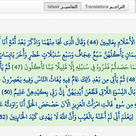
التراجــم
Translations
التفاسيــر
tafasir
الْأَحْلَامِ بِعَالِمِينَ
(
44
)
وَقَالَ الَّذِي نَجَا مِنْهُمَا وَادَّكَرَ بَعْدَ أُمَّةٍ أَنَا
ٍ سِمَانٍ يَأْكُلُهُنَّ سَبْعٌ عِجَافٌ وَسَبْعِ سُنبُلَاتٍ خُضْرٍ وَأُخَرَ يَابِسَاتٍ لَّع
َا حَصَدتُّمْ فَذَرُوهُ فِي سُنبُلِهِ إِلَّا قَلِيلًا مِّمَّا تَأْكُلُونَ (47)
ثُمَّ ي
48
)
ثُمَّ يَأْتِي مِن بَعْدِ ذَٰلِكَ عَامٌ فِيهِ يُغَاثُ النَّاسُ وَفِيهِ يَعْصِرُونَ
(
َالُ النِّسْوَةِ اللَّاتِي قَطَّعْنَ أَيْدِيَهُنَّ ۚ إِنَّ رَبِّي بِكَيْدِهِنَّ عَلِيمٌ
(
50
)
ق
ْهِ مِن سُوءٍ ۚ قَالَتِ امْرَأَتُ الْعَزِيزِ الْآنَ حَصْحَصَ الْحَقُّ أَنَا رَاوَدتُّهُ عَن 
لِيَعْلَمَ أَنِّي لَمْ أَخُنْهُ بِالْغَيْبِ وَأَنَّ اللَّهَ لَا يَهْدِي كَيْدَ الْخَائِنِينَ
(
52