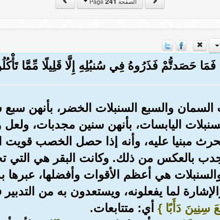
241
الصفحة Page
مَا حَصَدتُّمْ فَذَرُوهُ فِي سُنبُلِهِ إِلَّا قَلِيلًا مِّمَّا تَأْكُلُون
 السمان والسبع السنبلات الخضر، بأنهن سبع
سنبلات اليابسات، بأنهن سنين مجدبات، ولعل وج
حرث مبنيا عليه، وأنه إذا حصل الخصب قويت 
لجدب بالعكس من ذلك. وكانت البقر هي التي 
السنبلات هي أعظم الأقوات وأفضلها، عبرها بذ
ر والإشارة لما يفعلونه، ويستعدون به من التد
َ سِنِينَ دَأَبًا }
أي: متتابعات.