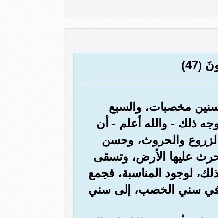
َ (47)
 سنين مخصبات، والسبع
ه ذلك - والله أعلم - أن
الزروع والحروث، وحسن
تحرث عليها الأرض، وتسقى
لك، لوجود المناسبة، فجمع
بير في سني الخصب، إلى سني