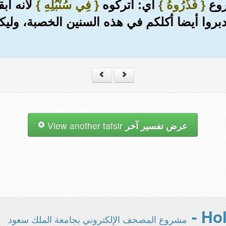
روع
{ فَذَرُوهُ }
أي: اتركوه
{ فِي سُنْبُلِهِ }
لأنه أبق
بروا أيضا أكلكم في هذه السنين الخصبة، وليكن
عرض تفسير آخر
View another tafsir
مشروع المصحف الإلكتروني بجامعة الملك سعود