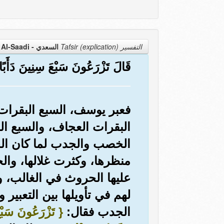
التفسير Tafsir (explication)
السعدي - Al-Saadi
قَالَ تَزْرَعُونَ سَبْعَ سِنِينَ دَأَبًا فَ
فعبر يوسف، السبع البقرات
البقرات العجاف، والسبع ال
الخصب والجدب لما كان ال
منظرها، وكثرت غلالها، وا
عليها الحروث في الغالب، و
لهم في تأويلها بين التعبي
الجدب فقال:
{ تَزْرَعُونَ سَبْع