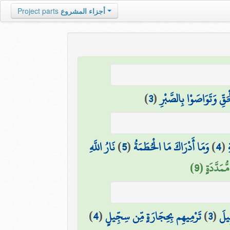
أجزاء المشروع
Project parts
َقِّ وَتَوَاصَوْا بِالصَّبْرِ
(
3
)
(
4
)
وَمَا أَدْرَاكَ مَا الْحُطَمَةُ
(
5
)
نَارُ اللَّهِ
مَدَّدَةٍ (9)
ِيلَ
(
3
)
تَرْمِيهِم بِحِجَارَةٍ مِّن سِجِّيلٍ
(
4
)