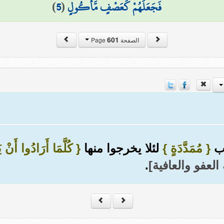
فَجَعَلَهُمْ كَعَصْفٍ مَّأْكُولٍ
(
5
)
601
الصفحة Page
اب
{ مُمَدَّدَةٍ }
لئلا يخرجوا منها
{ كُلَّمَا أَرَادُوا أَنْ 
العفو والعافية]
.