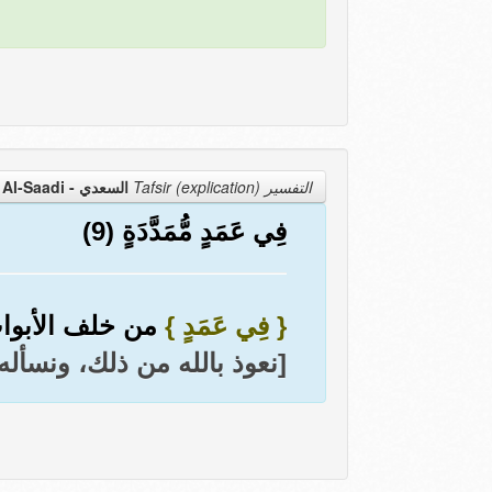
التفسير Tafsir (explication)
السعدي - Al-Saadi
فِي عَمَدٍ مُّمَدَّدَةٍ (9)
{ فِي عَمَدٍ }
من خلف الأبو
[نعوذ بالله من ذلك، ونسأله 