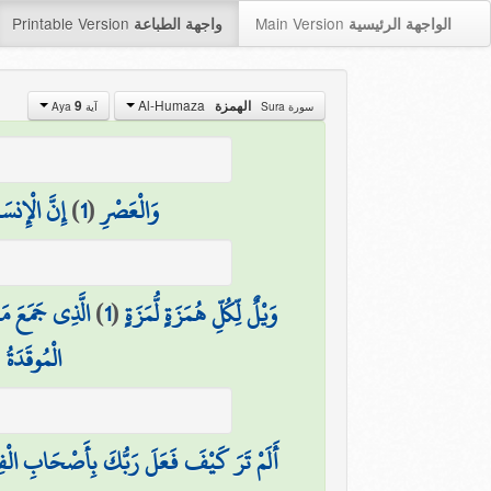
Printable Version
Main Version
الواجهة الرئيسية
واجهة الطباعة
Al-Humaza
الهمزة
9
سورة Sura
آية Aya
وَالْعَصْرِ
(
1
)
إِنَّ الْإِنس
وَيْلٌ لِّكُلِّ هُمَزَةٍ لُّمَزَةٍ
(
1
)
الَّذِي جَمَعَ مَا
الْمُوقَدَةُ
(
أَلَمْ تَرَ كَيْفَ فَعَلَ رَبُّكَ بِأَصْحَابِ الْف