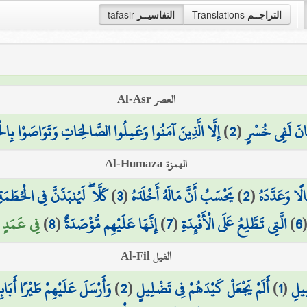
التراجــم
Translations
التفاسيــر
tafasir
العصر Al-Asr
َانَ لَفِي خُسْرٍ
(
2
)
إِلَّا الَّذِينَ آمَنُوا وَعَمِلُوا الصَّالِحَاتِ وَتَوَاصَوْا بِالْح
الهمزة Al-Humaza
لًا وَعَدَّدَهُ
(
2
)
يَحْسَبُ أَنَّ مَالَهُ أَخْلَدَهُ
(
3
)
كَلَّا ۖ لَيُنبَذَنَّ فِي الْحُطَمَةِ
6
)
الَّتِي تَطَّلِعُ عَلَى الْأَفْئِدَةِ
(
7
)
إِنَّهَا عَلَيْهِم مُّؤْصَدَةٌ
(
8
)
فِي عَمَدٍ مُّ
الفيل Al-Fil
ِيلِ
(
1
)
أَلَمْ يَجْعَلْ كَيْدَهُمْ فِي تَضْلِيلٍ
(
2
)
وَأَرْسَلَ عَلَيْهِمْ طَيْرًا أَبَاب