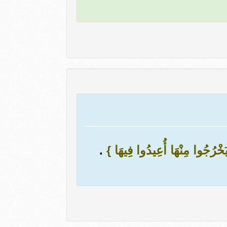
يَخْرُجُوا مِنْهَا أُعِيدُوا فِيهَا }
.