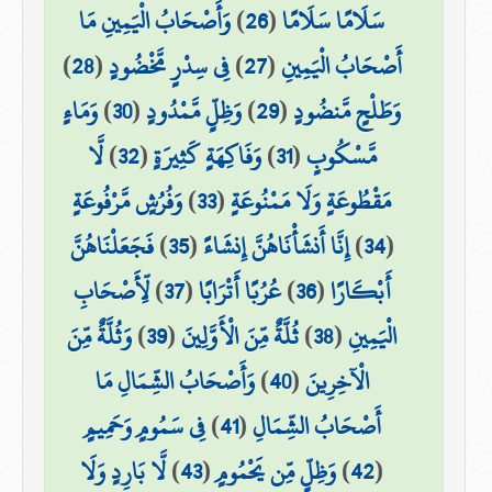
سَلَامًا سَلَامًا
(
26
)
وَأَصْحَابُ الْيَمِينِ مَا
أَصْحَابُ الْيَمِينِ
(
27
)
فِي سِدْرٍ مَّخْضُودٍ
(
28
)
وَطَلْحٍ مَّنضُودٍ
(
29
)
وَظِلٍّ مَّمْدُودٍ
(
30
)
وَمَاءٍ
مَّسْكُوبٍ
(
31
)
وَفَاكِهَةٍ كَثِيرَةٍ
(
32
)
لَّا
مَقْطُوعَةٍ وَلَا مَمْنُوعَةٍ
(
33
)
وَفُرُشٍ مَّرْفُوعَةٍ
(
34
)
إِنَّا أَنشَأْنَاهُنَّ إِنشَاءً
(
35
)
فَجَعَلْنَاهُنَّ
أَبْكَارًا
(
36
)
عُرُبًا أَتْرَابًا
(
37
)
لِّأَصْحَابِ
الْيَمِينِ
(
38
)
ثُلَّةٌ مِّنَ الْأَوَّلِينَ
(
39
)
وَثُلَّةٌ مِّنَ
الْآخِرِينَ
(
40
)
وَأَصْحَابُ الشِّمَالِ مَا
أَصْحَابُ الشِّمَالِ
(
41
)
فِي سَمُومٍ وَحَمِيمٍ
(
42
)
وَظِلٍّ مِّن يَحْمُومٍ
(
43
)
لَّا بَارِدٍ وَلَا