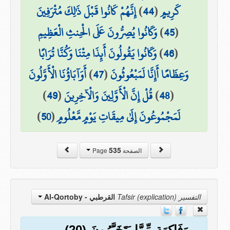
كَرِيمٍ
(
44
)
إِنَّهُمْ كَانُوا قَبْلَ ذَٰلِكَ مُتْرَفِينَ
(
45
)
وَكَانُوا يُصِرُّونَ عَلَى الْحِنثِ الْعَظِيمِ
(
46
)
وَكَانُوا يَقُولُونَ أَئِذَا مِتْنَا وَكُنَّا تُرَابًا
وَعِظَامًا أَإِنَّا لَمَبْعُوثُونَ
(
47
)
أَوَآبَاؤُنَا الْأَوَّلُونَ
(
48
)
قُلْ إِنَّ الْأَوَّلِينَ وَالْآخِرِينَ
(
49
)
لَمَجْمُوعُونَ إِلَىٰ مِيقَاتِ يَوْمٍ مَّعْلُومٍ
(
50
)
535
الصفحة Page
التفسير Tafsir (explication)
القرطبي - Al-Qortoby
وَفَاكِهَةٍ مِّمَّا يَتَخَيَّرُونَ (20)