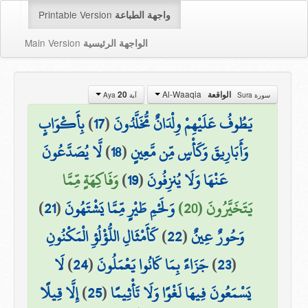
Printable Version
واجهة الطباعة
Main Version
الواجهة الرئيسية
Al-Waaqia
الواقعة
20
سورة Sura
آية Aya
يَطُوفُ عَلَيْهِمْ وِلْدَانٌ مُّخَلَّدُونَ
(
17
)
بِأَكْوَابٍ
وَأَبَارِيقَ وَكَأْسٍ مِّن مَّعِينٍ
(
18
)
لَّا يُصَدَّعُونَ
عَنْهَا وَلَا يُنزِفُونَ
(
19
)
وَفَاكِهَةٍ مِّمَّا
يَتَخَيَّرُونَ (20)
وَلَحْمِ طَيْرٍ مِّمَّا يَشْتَهُونَ
(
21
)
وَحُورٌ عِينٌ
(
22
)
كَأَمْثَالِ اللُّؤْلُؤِ الْمَكْنُونِ
(
23
)
جَزَاءً بِمَا كَانُوا يَعْمَلُونَ
(
24
)
لَا
يَسْمَعُونَ فِيهَا لَغْوًا وَلَا تَأْثِيمًا
(
25
)
إِلَّا قِيلًا