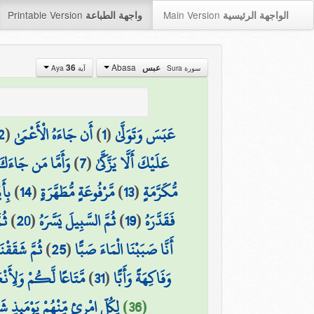
Printable Version
Main Version
الواجهة الرئيسية
واجهة الطباعة
Abasa
عبس
36
سورة Sura
آية Aya
عَبَسَ وَتَوَلَّىٰ
(
1
)
أَن جَاءَهُ الْأَعْمَىٰ
(
2
عَلَيْكَ أَلَّا يَزَّكَّىٰ
(
7
)
وَأَمَّا مَن جَاءَكَ
مُّكَرَّمَةٍ
(
13
)
مَّرْفُوعَةٍ مُّطَهَّرَةٍ
(
14
)
بِأَ
فَقَدَّرَهُ
(
19
)
ثُمَّ السَّبِيلَ يَسَّرَهُ
(
20
)
ثُم
أَنَّا صَبَبْنَا الْمَاءَ صَبًّا
(
25
)
ثُمَّ شَقَقْن
وَفَاكِهَةً وَأَبًّا
(
31
)
مَّتَاعًا لَّكُمْ وَلِأَن
(36)
لِكُلِّ امْرِئٍ مِّنْهُمْ يَوْمَئِذٍ شَ