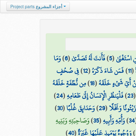
أجزاء المشروع
Project parts
نِ اسْتَغْنَىٰ
(
5
)
فَأَنتَ لَهُ تَصَدَّىٰ
(
6
)
وَمَا
(
11
)
فَمَن شَاءَ ذَكَرَهُ
(
12
)
فِي صُحُفٍ
ْ أَيِّ شَيْءٍ خَلَقَهُ
(
18
)
مِن نُّطْفَةٍ خَلَقَهُ
23
)
فَلْيَنظُرِ الْإِنسَانُ إِلَىٰ طَعَامِهِ
(
24
)
َيْتُونًا وَنَخْلًا
(
29
)
وَحَدَائِقَ غُلْبًا
(
30
)
34
)
وَأُمِّهِ وَأَبِيهِ
(
35
)
وَصَاحِبَتِهِ وَبَنِيهِ
)
وَوُجُوهٌ يَوْمَئِذٍ عَلَيْهَا غَبَرَةٌ
(
40
)