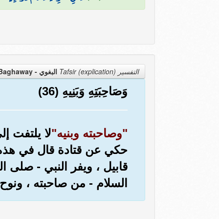
التفسير Tafsir (explication)
البغوي - Baghaway
وَصَاحِبَتِهِ وَبَنِيهِ (36)
"وصاحبته وبنيه"
لا يلتفت إل
حكي عن قتادة قال في هذه ال
قابيل ، ويفر النبي - صلى ال
السلام - من صاحبته ، ونوح -