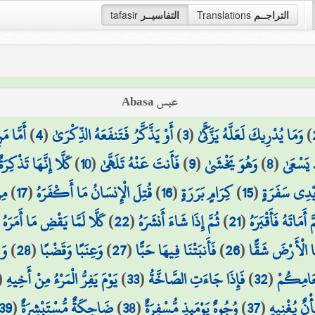
التراجــم
Translations
التفاسيــر
tafasir
عبس Abasa
)
وَمَا يُدْرِيكَ لَعَلَّهُ يَزَّكَّىٰ
(
3
)
أَوْ يَذَّكَّرُ فَتَنفَعَهُ الذِّكْرَىٰ
(
4
)
أَمَّا مَ
 يَسْعَىٰ
(
8
)
وَهُوَ يَخْشَىٰ
(
9
)
فَأَنتَ عَنْهُ تَلَهَّىٰ
(
10
)
كَلَّا إِنَّهَا تَذْكِرَةٌ
يْدِي سَفَرَةٍ
(
15
)
كِرَامٍ بَرَرَةٍ
(
16
)
قُتِلَ الْإِنسَانُ مَا أَكْفَرَهُ
(
17
)
مِن
َّ أَمَاتَهُ فَأَقْبَرَهُ
(
21
)
ثُمَّ إِذَا شَاءَ أَنشَرَهُ
(
22
)
كَلَّا لَمَّا يَقْضِ مَا أَمَرَهُ
(
َا الْأَرْضَ شَقًّا
(
26
)
فَأَنبَتْنَا فِيهَا حَبًّا
(
27
)
وَعِنَبًا وَقَضْبًا
(
28
)
وَز
ْعَامِكُمْ
(
32
)
فَإِذَا جَاءَتِ الصَّاخَّةُ
(
33
)
يَوْمَ يَفِرُّ الْمَرْءُ مِنْ أَخِيهِ
(
أْنٌ يُغْنِيهِ
(
37
)
وُجُوهٌ يَوْمَئِذٍ مُّسْفِرَةٌ
(
38
)
ضَاحِكَةٌ مُّسْتَبْشِرَةٌ
(
39