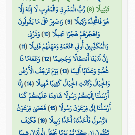
تَبْتِيلًا (8)
رَّبُّ الْمَشْرِقِ وَالْمَغْرِبِ لَا إِلَٰهَ إِلَّا
هُوَ فَاتَّخِذْهُ وَكِيلًا
(
9
)
وَاصْبِرْ عَلَىٰ مَا يَقُولُونَ
وَاهْجُرْهُمْ هَجْرًا جَمِيلًا
(
10
)
وَذَرْنِي
وَالْمُكَذِّبِينَ أُولِي النَّعْمَةِ وَمَهِّلْهُمْ قَلِيلًا
(
11
)
إِنَّ لَدَيْنَا أَنكَالًا وَجَحِيمًا
(
12
)
وَطَعَامًا ذَا
غُصَّةٍ وَعَذَابًا أَلِيمًا
(
13
)
يَوْمَ تَرْجُفُ الْأَرْضُ
وَالْجِبَالُ وَكَانَتِ الْجِبَالُ كَثِيبًا مَّهِيلًا
(
14
)
إِنَّا
أَرْسَلْنَا إِلَيْكُمْ رَسُولًا شَاهِدًا عَلَيْكُمْ كَمَا
أَرْسَلْنَا إِلَىٰ فِرْعَوْنَ رَسُولًا
(
15
)
فَعَصَىٰ فِرْعَوْنُ
الرَّسُولَ فَأَخَذْنَاهُ أَخْذًا وَبِيلًا
(
16
)
فَكَيْفَ
تَتَّقُونَ إِن كَفَرْتُمْ يَوْمًا يَجْعَلُ الْوِلْدَانَ شِيبًا