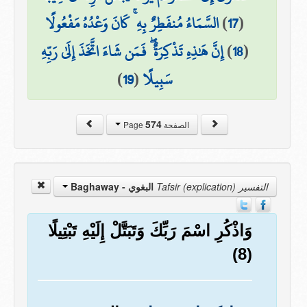
(
17
)
السَّمَاءُ مُنفَطِرٌ بِهِ ۚ كَانَ وَعْدُهُ مَفْعُولًا
(
18
)
إِنَّ هَٰذِهِ تَذْكِرَةٌ ۖ فَمَن شَاءَ اتَّخَذَ إِلَىٰ رَبِّهِ
سَبِيلًا
(
19
)
574
الصفحة Page
التفسير Tafsir (explication)
البغوي - Baghaway
وَاذْكُرِ اسْمَ رَبِّكَ وَتَبَتَّلْ إِلَيْهِ تَبْتِيلًا
(8)