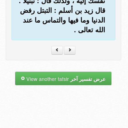
نفسك إليه ، ولذلك قال : تبتيلا .
قال زيد بن أسلم : التبتل رفض
الدنيا وما فيها والتماس ما عند
الله تعالى .
عرض تفسير آخر
View another tafsir