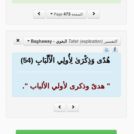
473
الصفحة Page
التفسير Tafsir (explication)
البغوي - Baghaway
هُدًى وَذِكْرَىٰ لِأُولِي الْأَلْبَابِ (54)
" هدىً وذكرى لأولي الألباب "
.