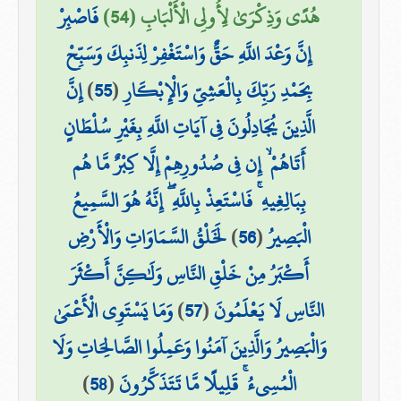
هُدًى وَذِكْرَىٰ لِأُولِي الْأَلْبَابِ (54)
فَاصْبِرْ
إِنَّ وَعْدَ اللَّهِ حَقٌّ وَاسْتَغْفِرْ لِذَنبِكَ وَسَبِّحْ
بِحَمْدِ رَبِّكَ بِالْعَشِيِّ وَالْإِبْكَارِ
(
55
)
إِنَّ
الَّذِينَ يُجَادِلُونَ فِي آيَاتِ اللَّهِ بِغَيْرِ سُلْطَانٍ
أَتَاهُمْ ۙ إِن فِي صُدُورِهِمْ إِلَّا كِبْرٌ مَّا هُم
بِبَالِغِيهِ ۚ فَاسْتَعِذْ بِاللَّهِ ۖ إِنَّهُ هُوَ السَّمِيعُ
الْبَصِيرُ
(
56
)
لَخَلْقُ السَّمَاوَاتِ وَالْأَرْضِ
أَكْبَرُ مِنْ خَلْقِ النَّاسِ وَلَٰكِنَّ أَكْثَرَ
النَّاسِ لَا يَعْلَمُونَ
(
57
)
وَمَا يَسْتَوِي الْأَعْمَىٰ
وَالْبَصِيرُ وَالَّذِينَ آمَنُوا وَعَمِلُوا الصَّالِحَاتِ وَلَا
الْمُسِيءُ ۚ قَلِيلًا مَّا تَتَذَكَّرُونَ
(
58
)