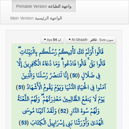
Printable Version
واجهة الطباعة
Main Version
الواجهة الرئيسية
Al-Ghaafir
غافر
54
سورة Sura
آية Aya
قَالُوا أَوَلَمْ تَكُ تَأْتِيكُمْ رُسُلُكُم بِالْبَيِّنَاتِ ۖ
قَالُوا بَلَىٰ ۚ قَالُوا فَادْعُوا ۗ وَمَا دُعَاءُ الْكَافِرِينَ إِلَّا
فِي ضَلَالٍ
(
50
)
إِنَّا لَنَنصُرُ رُسُلَنَا وَالَّذِينَ
آمَنُوا فِي الْحَيَاةِ الدُّنْيَا وَيَوْمَ يَقُومُ الْأَشْهَادُ
(
51
)
يَوْمَ لَا يَنفَعُ الظَّالِمِينَ مَعْذِرَتُهُمْ ۖ وَلَهُمُ اللَّعْنَةُ
وَلَهُمْ سُوءُ الدَّارِ
(
52
)
وَلَقَدْ آتَيْنَا مُوسَى
الْهُدَىٰ وَأَوْرَثْنَا بَنِي إِسْرَائِيلَ الْكِتَابَ
(
53
)