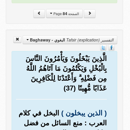
84
الصفحة Page
التفسير Tafsir (explication)
البغوي - Baghaway
الَّذِينَ يَبْخَلُونَ وَيَأْمُرُونَ النَّاسَ
بِالْبُخْلِ وَيَكْتُمُونَ مَا آتَاهُمُ اللَّهُ
مِن فَضْلِهِ ۗ وَأَعْتَدْنَا لِلْكَافِرِينَ
عَذَابًا مُّهِينًا (37)
( الذين يبخلون )
البخل في كلام
العرب : منع السائل من فضل