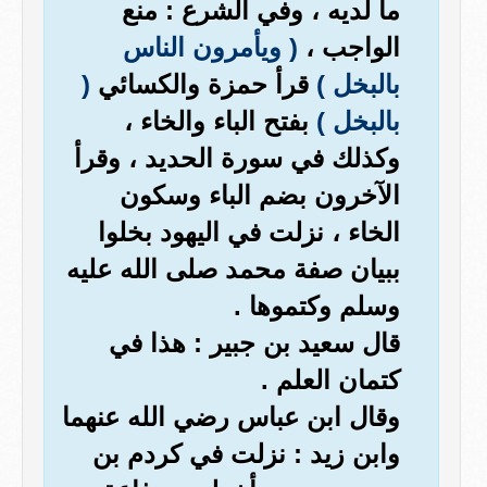
ما لديه ، وفي الشرع : منع
الواجب ،
( ويأمرون الناس
بالبخل )
قرأ حمزة والكسائي
(
بالبخل )
بفتح الباء والخاء ،
وكذلك في سورة الحديد ، وقرأ
الآخرون بضم الباء وسكون
الخاء ، نزلت في اليهود بخلوا
ببيان صفة محمد صلى الله عليه
وسلم وكتموها .
قال سعيد بن جبير : هذا في
كتمان العلم .
وقال ابن عباس رضي الله عنهما
وابن زيد : نزلت في كردم بن