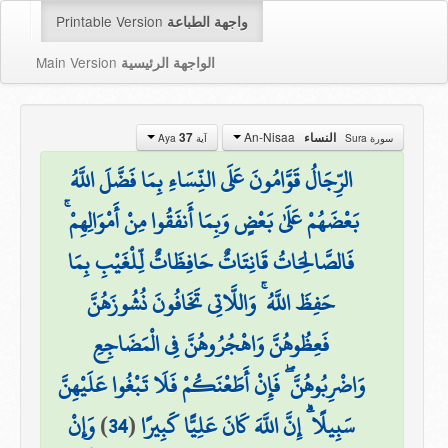
Printable Version
واجهة الطباعة
Main Version
الواجهة الرئيسية
An-Nisaa
النساء
37
سورة Sura
آية Aya
الرِّجَالُ قَوَّامُونَ عَلَى النِّسَاءِ بِمَا فَضَّلَ اللَّهُ
بَعْضَهُمْ عَلَىٰ بَعْضٍ وَبِمَا أَنفَقُوا مِنْ أَمْوَالِهِمْ ۚ
فَالصَّالِحَاتُ قَانِتَاتٌ حَافِظَاتٌ لِّلْغَيْبِ بِمَا
حَفِظَ اللَّهُ ۚ وَاللَّاتِي تَخَافُونَ نُشُوزَهُنَّ
فَعِظُوهُنَّ وَاهْجُرُوهُنَّ فِي الْمَضَاجِعِ
وَاضْرِبُوهُنَّ ۖ فَإِنْ أَطَعْنَكُمْ فَلَا تَبْغُوا عَلَيْهِنَّ
سَبِيلًا ۗ إِنَّ اللَّهَ كَانَ عَلِيًّا كَبِيرًا
(
34
)
وَإِنْ