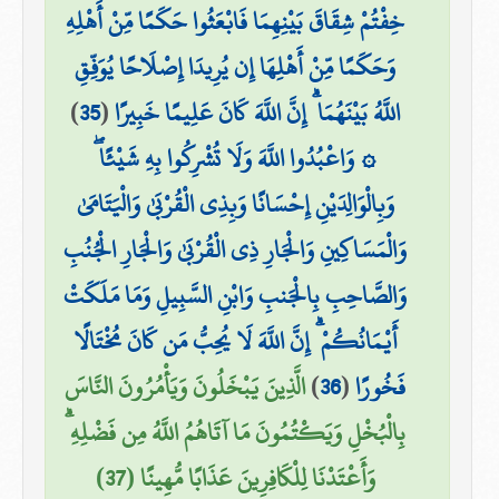
خِفْتُمْ شِقَاقَ بَيْنِهِمَا فَابْعَثُوا حَكَمًا مِّنْ أَهْلِهِ
وَحَكَمًا مِّنْ أَهْلِهَا إِن يُرِيدَا إِصْلَاحًا يُوَفِّقِ
اللَّهُ بَيْنَهُمَا ۗ إِنَّ اللَّهَ كَانَ عَلِيمًا خَبِيرًا
(
35
)
۞ وَاعْبُدُوا اللَّهَ وَلَا تُشْرِكُوا بِهِ شَيْئًا ۖ
وَبِالْوَالِدَيْنِ إِحْسَانًا وَبِذِي الْقُرْبَىٰ وَالْيَتَامَىٰ
وَالْمَسَاكِينِ وَالْجَارِ ذِي الْقُرْبَىٰ وَالْجَارِ الْجُنُبِ
وَالصَّاحِبِ بِالْجَنبِ وَابْنِ السَّبِيلِ وَمَا مَلَكَتْ
أَيْمَانُكُمْ ۗ إِنَّ اللَّهَ لَا يُحِبُّ مَن كَانَ مُخْتَالًا
فَخُورًا
(
36
)
الَّذِينَ يَبْخَلُونَ وَيَأْمُرُونَ النَّاسَ
بِالْبُخْلِ وَيَكْتُمُونَ مَا آتَاهُمُ اللَّهُ مِن فَضْلِهِ ۗ
وَأَعْتَدْنَا لِلْكَافِرِينَ عَذَابًا مُّهِينًا (37)