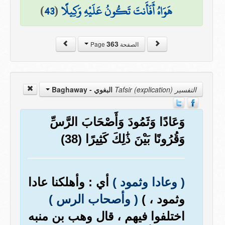
هَوَاهُ أَفَأَنتَ تَكُونُ عَلَيْهِ وَكِيلًا
(
43
)
363
الصفحة Page
التفسير Tafsir (explication)
البغوي - Baghaway
وَعَادًا وَثَمُودَ وَأَصْحَابَ الرَّسِّ
وَقُرُونًا بَيْنَ ذَٰلِكَ كَثِيرًا (38)
( وعادا وثمود )
أي : وأهلكنا عادا
وثمود ، )
( وأصحاب الرس )
اختلفوا فيهم ، قال وهب بن منبه