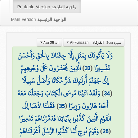
Printable Version
واجهة الطباعة
Main Version
الواجهة الرئيسية
Al-Furqaan
الفرقان
38
سورة Sura
آية Aya
وَلَا يَأْتُونَكَ بِمَثَلٍ إِلَّا جِئْنَاكَ بِالْحَقِّ وَأَحْسَنَ
تَفْسِيرًا
(
33
)
الَّذِينَ يُحْشَرُونَ عَلَىٰ وُجُوهِهِمْ
إِلَىٰ جَهَنَّمَ أُولَٰئِكَ شَرٌّ مَّكَانًا وَأَضَلُّ سَبِيلًا
(
34
)
وَلَقَدْ آتَيْنَا مُوسَى الْكِتَابَ وَجَعَلْنَا مَعَهُ
أَخَاهُ هَارُونَ وَزِيرًا
(
35
)
فَقُلْنَا اذْهَبَا إِلَى
الْقَوْمِ الَّذِينَ كَذَّبُوا بِآيَاتِنَا فَدَمَّرْنَاهُمْ تَدْمِيرًا
(
36
)
وَقَوْمَ نُوحٍ لَّمَّا كَذَّبُوا الرُّسُلَ أَغْرَقْنَاهُمْ