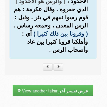
الأخدود ،
[ والرس هو الأخدود ]
الذي حفروه . وقال عكرمة : هم
قوم رسوا نبيهم في بئر . وقيل :
الرس المعدن ، وجمعه رساس .
( وقرونا بين ذلك كثيرا )
أي :
وأهلكنا قرونا كثيرا بين عاد
وأصحاب الرس .
عرض تفسير آخر
View another tafsir