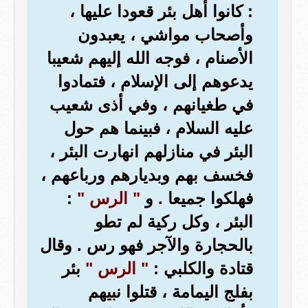
: كانوا أهل بئر قعودا عليها ،
وأصحاب مواشي ، يعبدون
الأصنام ، فوجه الله إليهم شعيبا
يدعوهم إلى الإسلام ، فتمادوا
في طغيانهم ، وفي أذى شعيب
عليه السلام ، فبينما هم حول
البئر في منازلهم انهارت البئر ،
فخسف بهم وبديارهم ورباعهم ،
فهلكوا جميعا . و
" الرس "
:
البئر ، وكل ركية لم تطو
بالحجارة والآجر فهو رس . وقال
قتادة والكلبي :
" الرس "
بئر
بفلج اليمامة ، قتلوا نبيهم