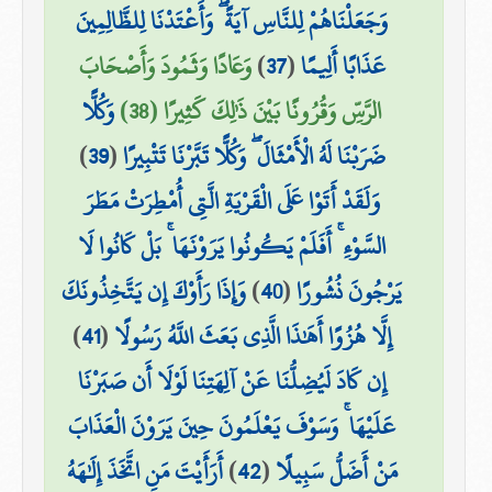
وَجَعَلْنَاهُمْ لِلنَّاسِ آيَةً ۖ وَأَعْتَدْنَا لِلظَّالِمِينَ
عَذَابًا أَلِيمًا
(
37
)
وَعَادًا وَثَمُودَ وَأَصْحَابَ
الرَّسِّ وَقُرُونًا بَيْنَ ذَٰلِكَ كَثِيرًا (38)
وَكُلًّا
ضَرَبْنَا لَهُ الْأَمْثَالَ ۖ وَكُلًّا تَبَّرْنَا تَتْبِيرًا
(
39
)
وَلَقَدْ أَتَوْا عَلَى الْقَرْيَةِ الَّتِي أُمْطِرَتْ مَطَرَ
السَّوْءِ ۚ أَفَلَمْ يَكُونُوا يَرَوْنَهَا ۚ بَلْ كَانُوا لَا
يَرْجُونَ نُشُورًا
(
40
)
وَإِذَا رَأَوْكَ إِن يَتَّخِذُونَكَ
إِلَّا هُزُوًا أَهَٰذَا الَّذِي بَعَثَ اللَّهُ رَسُولًا
(
41
)
إِن كَادَ لَيُضِلُّنَا عَنْ آلِهَتِنَا لَوْلَا أَن صَبَرْنَا
عَلَيْهَا ۚ وَسَوْفَ يَعْلَمُونَ حِينَ يَرَوْنَ الْعَذَابَ
مَنْ أَضَلُّ سَبِيلًا
(
42
)
أَرَأَيْتَ مَنِ اتَّخَذَ إِلَٰهَهُ