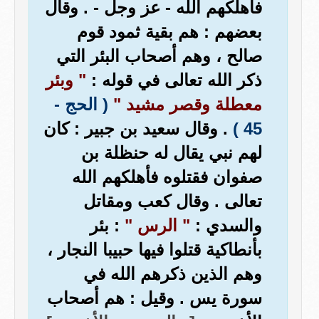
فأهلكهم الله - عز وجل - . وقال
بعضهم : هم بقية ثمود قوم
صالح ، وهم أصحاب البئر التي
ذكر الله تعالى في قوله :
" وبئر
معطلة وقصر مشيد "
( الحج -
45 )
. وقال سعيد بن جبير : كان
لهم نبي يقال له حنظلة بن
صفوان فقتلوه فأهلكهم الله
تعالى . وقال كعب ومقاتل
والسدي :
" الرس "
: بئر
بأنطاكية قتلوا فيها حبيبا النجار ،
وهم الذين ذكرهم الله في
سورة يس . وقيل : هم أصحاب