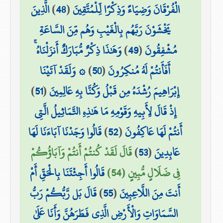
الْفُرْقَانَ وَضِيَاءً وَذِكْرًا لِّلْمُتَّقِينَ
(
48
)
الَّذِينَ
يَخْشَوْنَ رَبَّهُم بِالْغَيْبِ وَهُم مِّنَ السَّاعَةِ
مُشْفِقُونَ
(
49
)
وَهَٰذَا ذِكْرٌ مُّبَارَكٌ أَنزَلْنَاهُ ۚ
أَفَأَنتُمْ لَهُ مُنكِرُونَ
(
50
)
۞ وَلَقَدْ آتَيْنَا
إِبْرَاهِيمَ رُشْدَهُ مِن قَبْلُ وَكُنَّا بِهِ عَالِمِينَ
(
51
)
إِذْ قَالَ لِأَبِيهِ وَقَوْمِهِ مَا هَٰذِهِ التَّمَاثِيلُ الَّتِي
أَنتُمْ لَهَا عَاكِفُونَ
(
52
)
قَالُوا وَجَدْنَا آبَاءَنَا لَهَا
عَابِدِينَ
(
53
)
قَالَ لَقَدْ كُنتُمْ أَنتُمْ وَآبَاؤُكُمْ
فِي ضَلَالٍ مُّبِينٍ (54)
قَالُوا أَجِئْتَنَا بِالْحَقِّ أَمْ
أَنتَ مِنَ اللَّاعِبِينَ
(
55
)
قَالَ بَل رَّبُّكُمْ رَبُّ
السَّمَاوَاتِ وَالْأَرْضِ الَّذِي فَطَرَهُنَّ وَأَنَا عَلَىٰ