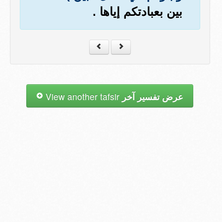
بين بعبادتكم إياها .
عرض تفسير آخر
View another tafsir