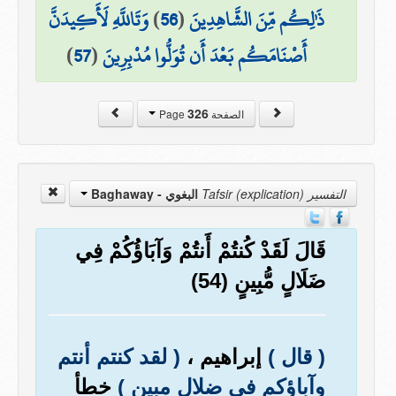
ذَٰلِكُم مِّنَ الشَّاهِدِينَ
(
56
)
وَتَاللَّهِ لَأَكِيدَنَّ
أَصْنَامَكُم بَعْدَ أَن تُوَلُّوا مُدْبِرِينَ
(
57
)
326
الصفحة Page
التفسير Tafsir (explication)
البغوي - Baghaway
قَالَ لَقَدْ كُنتُمْ أَنتُمْ وَآبَاؤُكُمْ فِي
ضَلَالٍ مُّبِينٍ (54)
( قال )
إبراهيم ،
( لقد كنتم أنتم
وآباؤكم في ضلال مبين )
خطأ