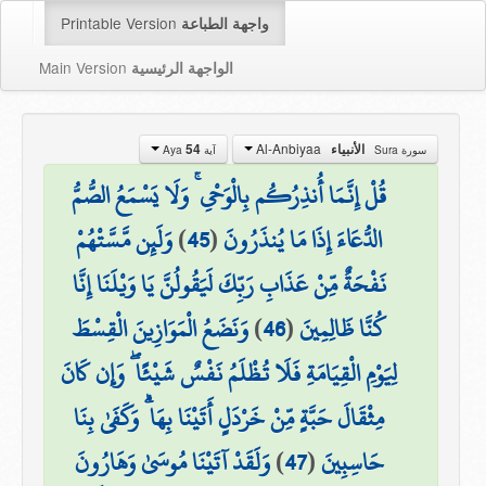
Printable Version
واجهة الطباعة
Main Version
الواجهة الرئيسية
Al-Anbiyaa
الأنبياء
54
سورة Sura
آية Aya
قُلْ إِنَّمَا أُنذِرُكُم بِالْوَحْيِ ۚ وَلَا يَسْمَعُ الصُّمُّ
الدُّعَاءَ إِذَا مَا يُنذَرُونَ
(
45
)
وَلَئِن مَّسَّتْهُمْ
نَفْحَةٌ مِّنْ عَذَابِ رَبِّكَ لَيَقُولُنَّ يَا وَيْلَنَا إِنَّا
كُنَّا ظَالِمِينَ
(
46
)
وَنَضَعُ الْمَوَازِينَ الْقِسْطَ
لِيَوْمِ الْقِيَامَةِ فَلَا تُظْلَمُ نَفْسٌ شَيْئًا ۖ وَإِن كَانَ
مِثْقَالَ حَبَّةٍ مِّنْ خَرْدَلٍ أَتَيْنَا بِهَا ۗ وَكَفَىٰ بِنَا
حَاسِبِينَ
(
47
)
وَلَقَدْ آتَيْنَا مُوسَىٰ وَهَارُونَ